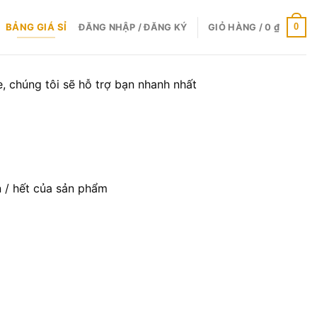
BẢNG GIÁ SỈ
0
ĐĂNG NHẬP / ĐĂNG KÝ
GIỎ HÀNG /
0
₫
, chúng tôi sẽ hỗ trợ bạn nhanh nhất
òn / hết của sản phẩm