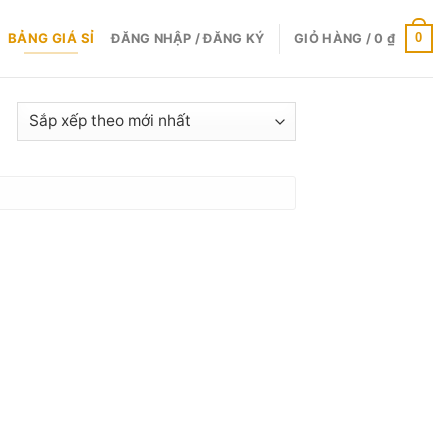
BẢNG GIÁ SỈ
0
ĐĂNG NHẬP / ĐĂNG KÝ
GIỎ HÀNG /
0
₫