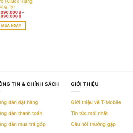
ro FullBox (Hàng
ông Ty)
.090.000
₫
–
Khoảng
.890.000
₫
giá:
từ
MUA NGAY
3.090.000 ₫
đến
ản
3.890.000 ₫
hẩm
ày
ó
hiều
iến
hể.
ác
ÔNG TIN & CHÍNH SÁCH
GIỚI THIỆU
ùy
họn
ó
ng dẫn đặt hàng
Giới thiệu về T-Mobile
hể
ng dẫn thanh toán
Tin tức mới nhất
ược
họn
ng dẫn mua trả góp
Câu hỏi thường gặp
rên