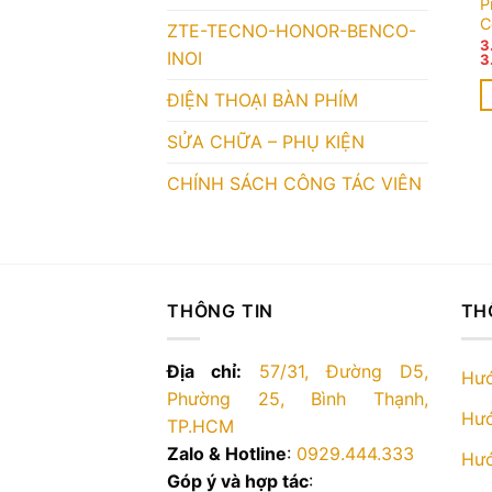
P
C
ZTE-TECNO-HONOR-BENCO-
3
INOI
3
ĐIỆN THOẠI BÀN PHÍM
S
SỬA CHỮA – PHỤ KIỆN
p
n
CHÍNH SÁCH CÔNG TÁC VIÊN
c
n
b
t
C
THÔNG TIN
TH
t
c
Địa chỉ:
57/31, Đường D5,
c
Hướ
Phường 25, Bình Thạnh,
t
Hướ
TP.HCM
đ
c
Zalo & Hotline
:
0929.444.333
Hướ
t
Góp ý và hợp tác
: