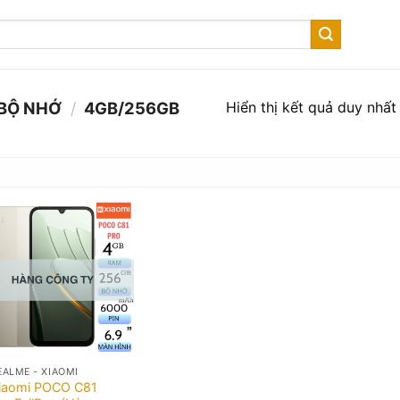
Hiển thị kết quả duy nhất
BỘ NHỚ
/
4GB/256GB
EALME - XIAOMI
iaomi POCO C81