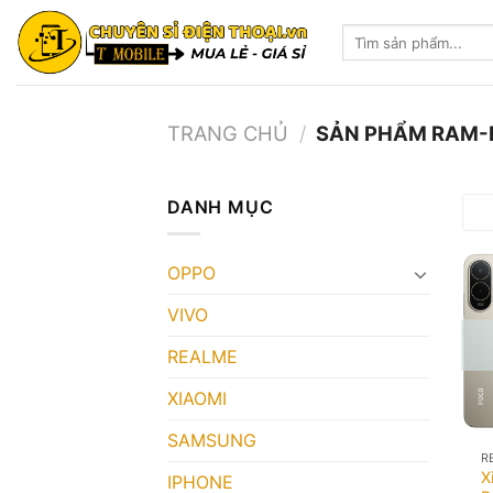
Skip
Tìm
to
kiếm:
content
TRANG CHỦ
/
SẢN PHẨM RAM-
DANH MỤC
OPPO
VIVO
REALME
XIAOMI
SAMSUNG
R
X
IPHONE