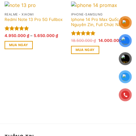
REALME - XIAOMI
IPHONE-SAMSUNG
Iphone 14 Pro Max Quốc Tế,
Redmi Note 13 Pro 5G Fullbox
Nguyên Zin, Full Chức Năng
Khoảng
Được xếp
4.950.000
₫
–
5.650.000
₫
giá:
Giá
Giá
hạng
5.00
Được xếp
18.500.000
₫
14.000.000
₫
từ
gốc
hiện
MUA NGAY
5 sao
hạng
5.00
4.950.000 ₫
là:
tại
MUA NGAY
5 sao
đến
Sản
18.500.000 ₫.
là:
5.650.000 ₫
14.00
phẩm
này
có
nhiều
biến
thể.
Các
tùy
chọn
có
thể
được
chọn