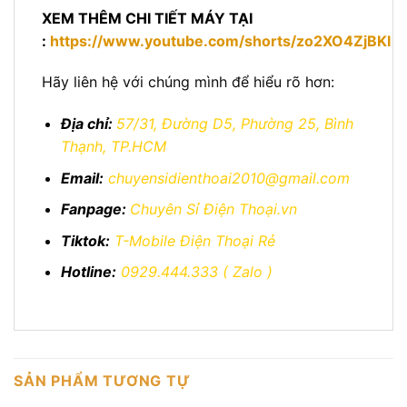
XEM THÊM CHI TIẾT MÁY TẠI
:
https://www.youtube.com/shorts/zo2XO4ZjBKI
Hãy liên hệ với chúng mình để hiểu rõ hơn:
Địa chỉ:
57/31, Đường D5, Phường 25, Bình
Thạnh, TP.HCM
Email:
chuyensidienthoai2010@gmail.com
Fanpage:
Chuyên Sỉ Điện Thoại.vn
Tiktok:
T-Mobile Điện Thoại Rẻ
Hotline:
0929.444.333
( Zalo )
SẢN PHẨM TƯƠNG TỰ