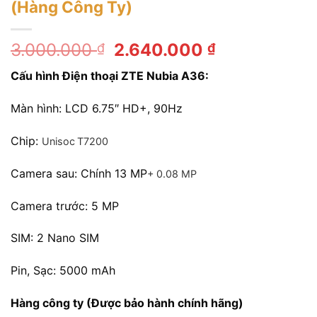
(Hàng Công Ty)
Giá
Giá
3.000.000
2.640.000
₫
₫
gốc
hiện
C
ấ
u hình Đi
ệ
n thoại ZTE Nubia A36
:
là:
tại
3.000.000 ₫.
là:
Màn hình: LCD 6.75″ HD+, 90Hz
2.640.000 ₫
Chip:
Unisoc T7200
Camera sau: Chính 13 MP
+ 0.08 MP
Camera trước: 5 MP
SIM: 2 Nano SIM
Pin, Sạc: 5000 mAh
Hàng công ty (Được bảo hành chính hãng)