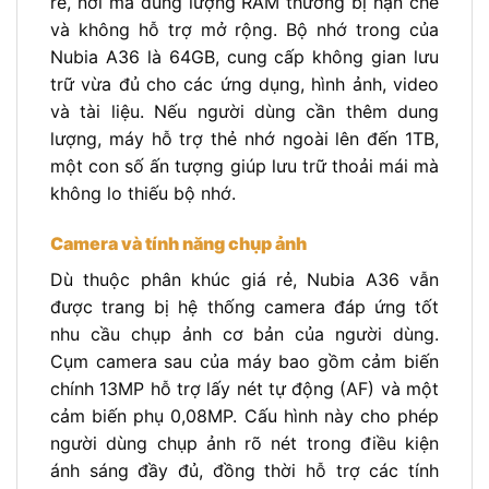
rẻ, nơi mà dung lượng RAM thường bị hạn chế
và không hỗ trợ mở rộng. Bộ nhớ trong của
Nubia A36 là 64GB, cung cấp không gian lưu
trữ vừa đủ cho các ứng dụng, hình ảnh, video
và tài liệu. Nếu người dùng cần thêm dung
lượng, máy hỗ trợ thẻ nhớ ngoài lên đến 1TB,
một con số ấn tượng giúp lưu trữ thoải mái mà
không lo thiếu bộ nhớ.
Camera và tính năng chụp ảnh
Dù thuộc phân khúc giá rẻ, Nubia A36 vẫn
được trang bị hệ thống camera đáp ứng tốt
nhu cầu chụp ảnh cơ bản của người dùng.
Cụm camera sau của máy bao gồm cảm biến
chính 13MP hỗ trợ lấy nét tự động (AF) và một
cảm biến phụ 0,08MP. Cấu hình này cho phép
người dùng chụp ảnh rõ nét trong điều kiện
ánh sáng đầy đủ, đồng thời hỗ trợ các tính