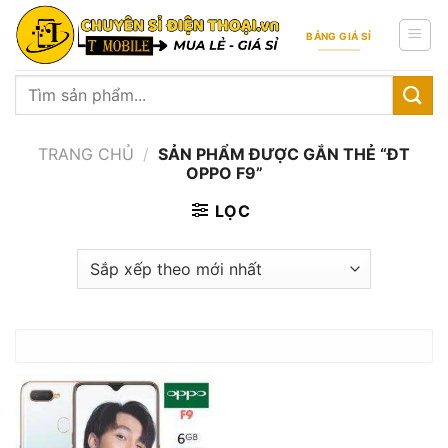
Skip
to
BẢNG GIÁ SỈ
content
Tìm
kiếm:
TRANG CHỦ
/
SẢN PHẨM ĐƯỢC GẮN THẺ “ĐT
OPPO F9”
LỌC