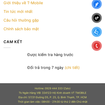
Giới thiệu về T-Mobile
Tin tức mới nhất
Câu hỏi thường gặp
Chính sách bảo mật
CAM KẾT
Được kiểm tra hàng trước
Đổi trả trong 7 ngày
(chi tiết)
Hotline: 0929 444 333 (Zalo)
Tk Ngân Hàng VIB: 334123-Hộ Kinh doanh VT TMOBILE
Địa chỉ: 57/31 Đường D5, P. 25, Q. Bình Thạnh, TP. HCM
Thời gian làm việc: 08h00 - 21h30 từ thứ 2 đến Chủ nhật