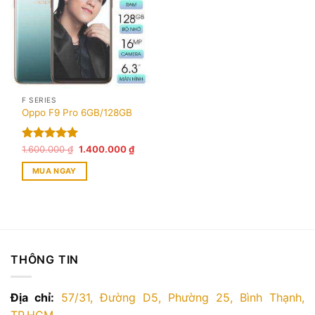
F SERIES
Oppo F9 Pro 6GB/128GB
Giá
Giá
Được xếp
1.600.000
₫
1.400.000
₫
gốc
hiện
hạng
5.00
là:
tại
MUA NGAY
5 sao
1.600.000 ₫.
là:
1.400.000 ₫.
THÔNG TIN
Địa chỉ:
57/31, Đường D5, Phường 25, Bình Thạnh,