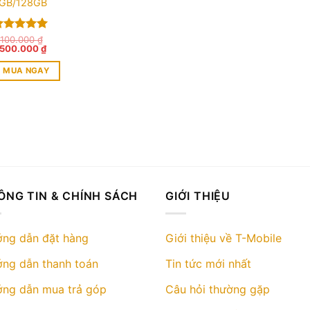
GB/128GB
ược xếp
.100.000
₫
iá
Giá
.500.000
₫
ạng
5.00
ốc
hiện
 sao
:
tại
MUA NGAY
.100.000 ₫.
là:
1.500.000 ₫.
ÔNG TIN & CHÍNH SÁCH
GIỚI THIỆU
ng dẫn đặt hàng
Giới thiệu về T-Mobile
ng dẫn thanh toán
Tin tức mới nhất
ng dẫn mua trả góp
Câu hỏi thường gặp