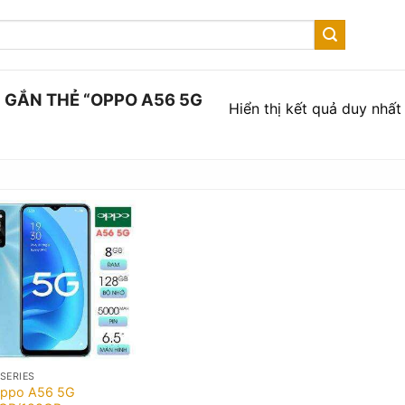
GẮN THẺ “OPPO A56 5G
Hiển thị kết quả duy nhất
 SERIES
ppo A56 5G