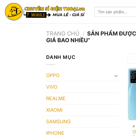
Skip
Tìm
to
kiếm:
content
TRANG CHỦ
/
SẢN PHẨM ĐƯỢC 
GIÁ BAO NHIỀU”
DANH MỤC
OPPO
VIVO
REALME
XIAOMI
SAMSUNG
A
O
IPHONE