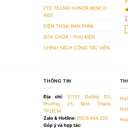
8
ZTE-TECNO-HONOR-BENCO-
INOI
Đ
2
G
1
h
g
5
ĐIỆN THOẠI BÀN PHÍM
là
2
SỬA CHỮA – PHỤ KIỆN
CHÍNH SÁCH CÔNG TÁC VIÊN
THÔNG TIN
TH
Địa chỉ:
57/31, Đường D5,
Hướ
Phường 25, Bình Thạnh,
Hướ
TP.HCM
Zalo & Hotline
:
0929.444.333
Hướ
Góp ý và hợp tác
: