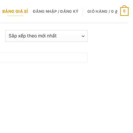
BẢNG GIÁ SỈ
0
ĐĂNG NHẬP / ĐĂNG KÝ
GIỎ HÀNG /
0
₫