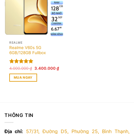
REALME
Realme V60s 5G
6GB/128GB Fullbox
Giá
Giá
Được xếp
4.000.000
₫
3.400.000
₫
gốc
hiện
hạng
5.00
là:
tại
MUA NGAY
5 sao
4.000.000 ₫.
là:
3.400.000 ₫.
THÔNG TIN
Địa chỉ:
57/31, Đường D5, Phường 25, Bình Thạnh,