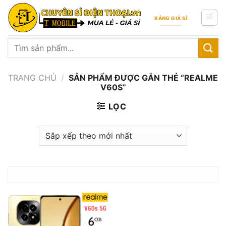
Skip
to
BẢNG GIÁ SỈ
content
Tìm
kiếm:
TRANG CHỦ
/
SẢN PHẨM ĐƯỢC GẮN THẺ “REALME
V60S”
LỌC