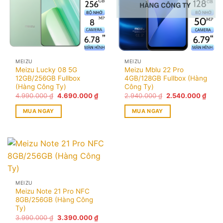
MEIZU
MEIZU
Meizu Lucky 08 5G
Meizu Mblu 22 Pro
12GB/256GB Fullbox
4GB/128GB Fullbox (Hàng
(Hàng Công Ty)
Công Ty)
Giá
Giá
Giá
Giá
4.990.000
₫
4.690.000
₫
2.940.000
₫
2.540.000
₫
gốc
hiện
gốc
hiện
là:
tại
là:
tại
MUA NGAY
MUA NGAY
4.990.000 ₫.
là:
2.940.000 ₫.
là:
4.690.000 ₫.
2.540
MEIZU
Meizu Note 21 Pro NFC
8GB/256GB (Hàng Công
Ty)
Giá
Giá
3.990.000
₫
3.390.000
₫