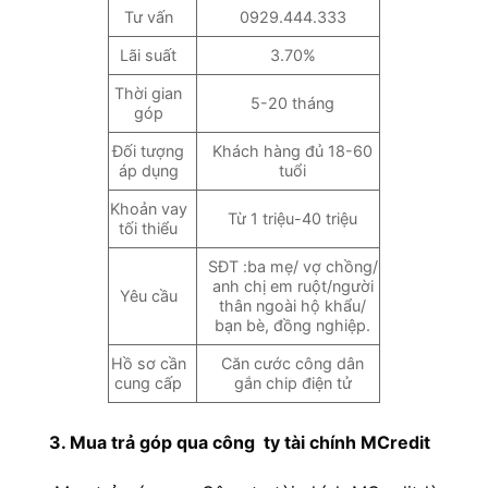
Tư vấn
0929.444.333
Lãi suất
3.70%
Thời gian
5-20 tháng
góp
Đối tượng
Khách hàng đủ 18-60
áp dụng
tuổi
Khoản vay
Từ 1 triệu-40 triệu
tối thiểu
SĐT :ba mẹ/ vợ chồng/
anh chị em ruột/người
Yêu cầu
thân ngoài hộ khẩu/
bạn bè, đồng nghiệp.
Hồ sơ cần
Căn cước công dân
cung cấp
gắn chip điện tử
3. Mua trả góp qua công ty tài chính MCredit