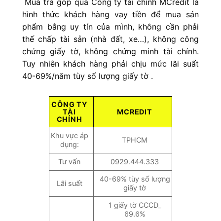
Mua trả góp qua Công ty tài chính MCredit là
hình thức khách hàng vay tiền để mua sản
phẩm bằng uy tín của mình, không cần phải
thế chấp tài sản (nhà đất, xe…), không công
chứng giấy tờ, không chứng minh tài chính.
Tuy nhiên
khách hàng phải chịu mức lãi suất
40-69%/năm tùy số lượng giấy tờ .
CÔNG TY
TÀI
MCREDIT
CHÍNH
Khu vực áp
TPHCM
dụng:
Tư vấn
0929.444.333
40-69% tùy số lượng
Lãi suất
giấy tờ
1 giấy tờ CCCD_
69.6%