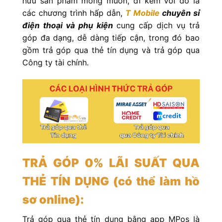
hữu sản phẩm mong muốn, đi kèm với đó là
các chương trình hấp dẫn,
T Mobile
chuyên sỉ
điện thoại và phụ kiện
cung cấp dịch vụ trả
góp đa dạng, dễ dàng tiếp cận, trong đó bao
gồm trả góp qua thẻ tín dụng và trả góp qua
Công ty tài chính.
TRẢ GÓP 0% LÃI SUẤT QUA
THẺ TÍN DỤNG (có thể làm hồ
sơ online):
Trả góp qua thẻ tín dụng bằng app MPos là