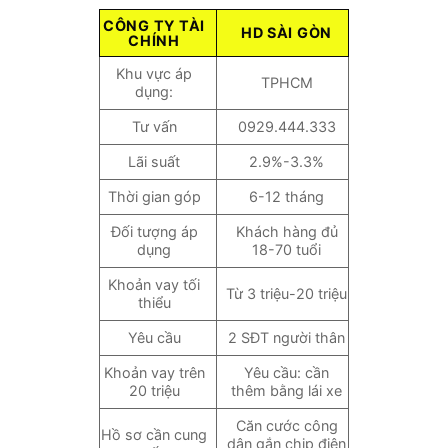
CÔNG TY TÀI
HD SÀI GÒN
CHÍNH
Khu vực áp
TPHCM
dụng:
Tư vấn
0929.444.333
Lãi suất
2.9%-3.3%
Thời gian góp
6-12 tháng
Đối tượng áp
Khách hàng đủ
dụng
18-70 tuổi
Khoản vay tối
Từ 3 triệu-20 triệu
thiểu
Yêu cầu
2 SĐT người thân
Khoản vay trên
Yêu cầu: cần
20 triệu
thêm bằng lái xe
Căn cước công
Hồ sơ cần cung
dân gắn chip điện