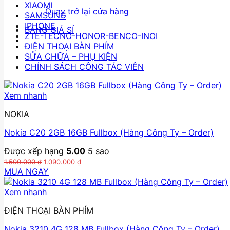
XIAOMI
Quay trở lại cửa hàng
SAMSUNG
IPHONE
BẢNG GIÁ SỈ
ZTE-TECNO-HONOR-BENCO-INOI
ĐIỆN THOẠI BÀN PHÍM
SỬA CHỮA – PHỤ KIỆN
CHÍNH SÁCH CÔNG TÁC VIÊN
Xem nhanh
NOKIA
Nokia C20 2GB 16GB Fullbox (Hàng Công Ty – Order)
Được xếp hạng
5.00
5 sao
Giá
Giá
1.500.000
₫
1.090.000
₫
gốc
hiện
MUA NGAY
là:
tại
1.500.000 ₫.
là:
Xem nhanh
1.090.000 ₫.
ĐIỆN THOẠI BÀN PHÍM
Nokia 3210 4G 128 MB Fullbox (Hàng Công Ty – Order)