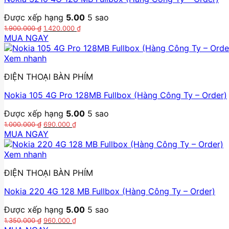
Được xếp hạng
5.00
5 sao
Giá
Giá
1.900.000
₫
1.420.000
₫
gốc
hiện
MUA NGAY
là:
tại
1.900.000 ₫.
là:
Xem nhanh
1.420.000 ₫.
ĐIỆN THOẠI BÀN PHÍM
Nokia 105 4G Pro 128MB Fullbox (Hàng Công Ty – Order)
Được xếp hạng
5.00
5 sao
Giá
Giá
1.000.000
₫
690.000
₫
gốc
hiện
MUA NGAY
là:
tại
1.000.000 ₫.
là:
Xem nhanh
690.000 ₫.
ĐIỆN THOẠI BÀN PHÍM
Nokia 220 4G 128 MB Fullbox (Hàng Công Ty – Order)
Được xếp hạng
5.00
5 sao
Giá
Giá
1.350.000
₫
960.000
₫
gốc
hiện