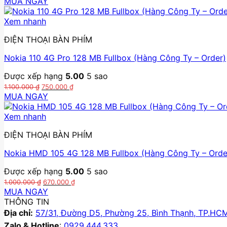
MUA NGAY
là:
tại
1.350.000 ₫.
là:
Xem nhanh
960.000 ₫.
ĐIỆN THOẠI BÀN PHÍM
Nokia 110 4G Pro 128 MB Fullbox (Hàng Công Ty – Order)
Được xếp hạng
5.00
5 sao
Giá
Giá
1.100.000
₫
750.000
₫
gốc
hiện
MUA NGAY
là:
tại
1.100.000 ₫.
là:
Xem nhanh
750.000 ₫.
ĐIỆN THOẠI BÀN PHÍM
Nokia HMD 105 4G 128 MB Fullbox (Hàng Công Ty – Orde
Được xếp hạng
5.00
5 sao
Giá
Giá
1.000.000
₫
670.000
₫
gốc
hiện
MUA NGAY
là:
tại
THÔNG TIN
1.000.000 ₫.
là:
Địa chỉ:
57/31, Đường D5, Phường 25, Bình Thạnh, TP.HC
670.000 ₫.
Zalo & Hotline
:
0929.444.333