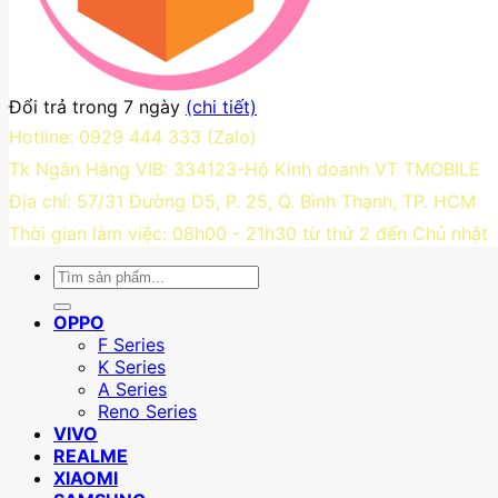
Đổi trả trong 7 ngày
(chi tiết)
Hotline: 0929 444 333 (Zalo)
Tk Ngân Hàng VIB: 334123-Hộ Kinh doanh VT TMOBILE
Địa chỉ: 57/31 Đường D5, P. 25, Q. Bình Thạnh, TP. HCM
Thời gian làm việc: 08h00 - 21h30 từ thứ 2 đến Chủ nhật
Tìm
kiếm:
OPPO
F Series
K Series
A Series
Reno Series
VIVO
REALME
XIAOMI