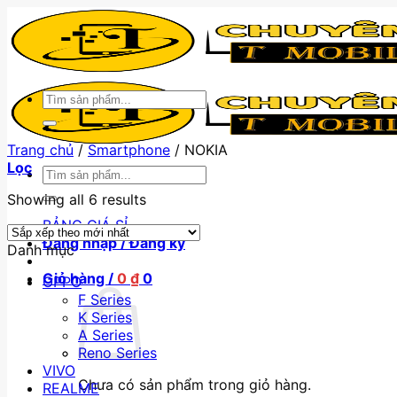
Skip
to
content
Tìm
kiếm:
Trang chủ
/
Smartphone
/
NOKIA
Lọc
Tìm
kiếm:
Showing all 6 results
BẢNG GIÁ SỈ
Đăng nhập / Đăng ký
Danh mục
Giỏ hàng /
0
₫
0
OPPO
F Series
K Series
A Series
Reno Series
VIVO
Chưa có sản phẩm trong giỏ hàng.
REALME