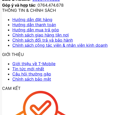
Góp ý và hợp tác
: 0764.474.678
THÔNG TIN & CHÍNH SÁCH
Hướng dẫn đặt hàng
Hướng dẫn thanh toán
Hướng dẫn mua trả góp
Chính sách giao hàng tận nơi
Chính sách đổi trả và bảo hành
Chính sách cộng tác viên & nhân viên kinh doanh
GIỚI THIỆU
Giới thiệu về T-Mobile
Tin tức mới nhất
Câu hỏi thường gặp
Chính sách bảo mật
CAM KẾT