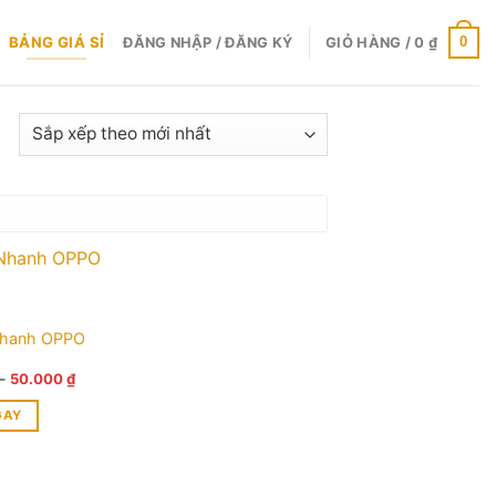
BẢNG GIÁ SỈ
0
ĐĂNG NHẬP / ĐĂNG KÝ
GIỎ HÀNG /
0
₫
Nhanh OPPO
Khoảng
–
50.000
₫
giá:
từ
GAY
10.000 ₫
đến
50.000 ₫