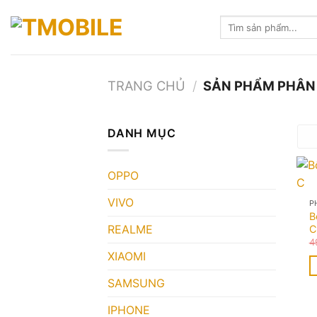
Skip
Tìm
to
kiếm:
content
TRANG CHỦ
/
SẢN PHẨM PHÂN 
DANH MỤC
OPPO
VIVO
P
B
REALME
C
4
XIAOMI
SAMSUNG
IPHONE