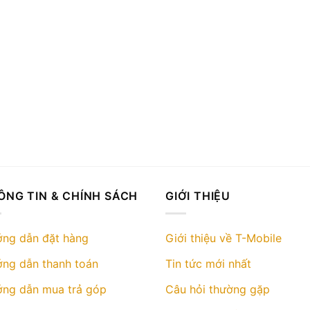
có
nhiều
biến
thể.
Các
tùy
chọn
có
thể
được
chọn
trên
ÔNG TIN & CHÍNH SÁCH
GIỚI THIỆU
trang
sản
ng dẫn đặt hàng
Giới thiệu về T-Mobile
phẩm
ng dẫn thanh toán
Tin tức mới nhất
ng dẫn mua trả góp
Câu hỏi thường gặp