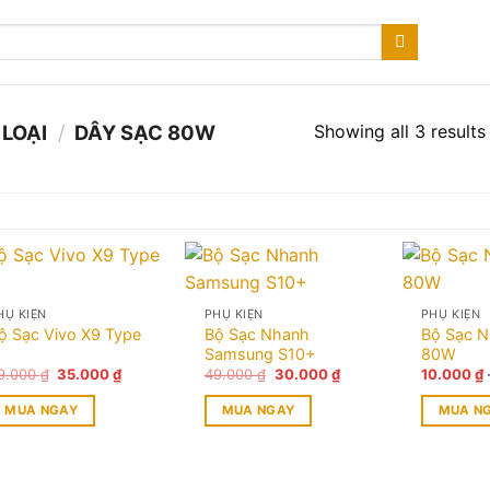
Showing all 3 results
LOẠI
/
DÂY SẠC 80W
HỤ KIỆN
PHỤ KIỆN
PHỤ KIỆN
ộ Sạc Vivo X9 Type
Bộ Sạc Nhanh
Bộ Sạc 
Samsung S10+
80W
Giá
Giá
Giá
Giá
9.000
₫
35.000
₫
49.000
₫
30.000
₫
10.000
₫
gốc
hiện
gốc
hiện
là:
tại
là:
tại
MUA NGAY
MUA NGAY
MUA N
49.000 ₫.
là:
49.000 ₫.
là:
35.000 ₫.
30.000 ₫.
Sản
phẩm
này