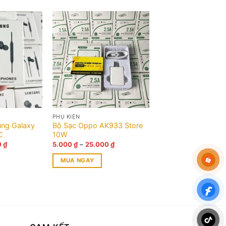
PHỤ KIỆN
ng Galaxy
Bộ Sạc Oppo AK933 Store
C
10W
Giá
Khoảng
0
₫
5.000
₫
–
25.000
₫
hiện
giá:
tại
từ
MUA NGAY
 ₫.
là:
5.000 ₫
25.000 ₫.
đến
Sản
25.000 ₫
phẩm
này
có
nhiều