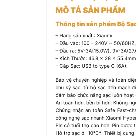
MÔ TẢ SẢN PHẨM
Thông tin sản phẩm Bộ Sạ
– Hãng sản xuất : Xiaomi.
– Đầu vào: 100 – 240V ~ 50/60HZ, 
– Đầu ra: 5V-3A(15.0W), 9V-3A(2
– Kích Thước: 46.8 x 28 x 55.4mm
– Cáp Sạc: USB to type C (6A).
Bảo vệ chuyên nghiệp và toàn diện
chu kỳ sạc, từ bộ sạc đến mạch điệ
đảm bảo chức năng sạc luôn hoạt 
An toàn hơn, bền bỉ hơn: Không ng
Chứng nhận an toàn Safe Fast-cha
công nghệ sạc nhanh Xiaomi Hyper
Pin có tuổi thọ cao hơn: Pin được 
Hỗ trợ sạc ở -10°C*: Thiết bị cun