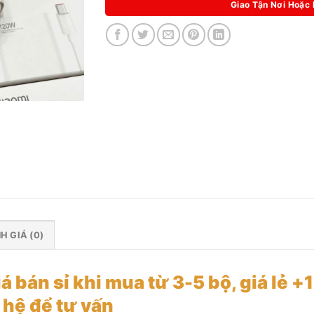
Giao Tận Nơi Hoặc
H GIÁ (0)
iá bán sỉ khi mua từ 3-5 bộ, giá lẻ +
 hệ để tư vấn