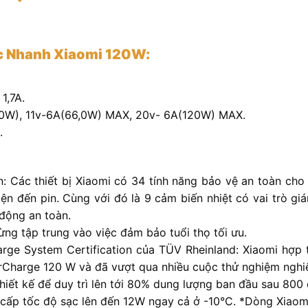
c Nhanh Xiaomi 120W:
1,7A.
7.0W), 11v-6A(66,0W) MAX, 20v- 6A(120W) MAX.
.
: Các thiết bị Xiaomi có 34 tính năng bảo vệ an toàn cho
n đến pin. Cùng với đó là 9 cảm biến nhiệt có vai trò giá
động an toàn.
ừng tập trung vào việc đảm bảo tuổi thọ tối ưu.
rge System Certification của TÜV Rheinland: Xiaomi hợp 
Charge 120 W và đã vượt qua nhiều cuộc thử nghiệm nghi
thiết kế để duy trì lên tới 80% dung lượng ban đầu sau 800
g cấp tốc độ sạc lên đến 12W ngay cả ở -10°C. *Dòng Xiaomi