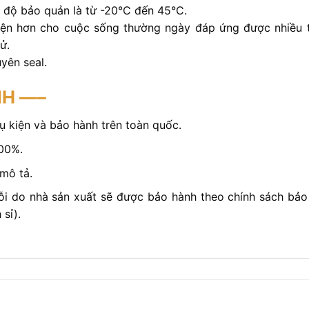
 độ bảo quản là từ -20°C đến 45°C.
n tiện hơn cho cuộc sống thường ngày đáp ứng được nhiều
ử.
yên seal.
NH —–
 kiện và bảo hành trên toàn quốc.
100%.
mô tả.
ỗi do nhà sản xuất sẽ được bảo hành theo chính sách bả
sỉ).