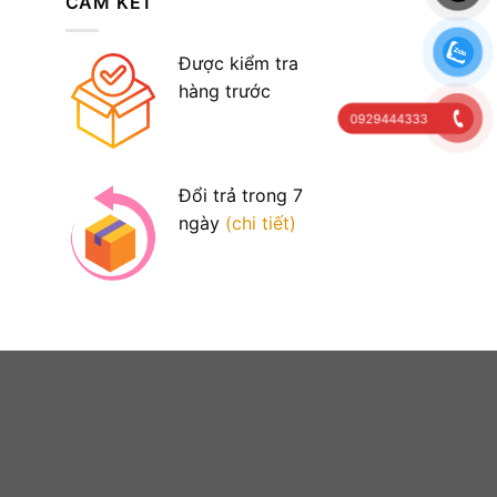
CAM KẾT
biến
thể.
Được kiểm tra
Các
tùy
hàng trước
chọn
0929444333
có
thể
được
Đổi trả trong 7
chọn
ngày
(chi tiết)
trên
trang
sản
phẩm