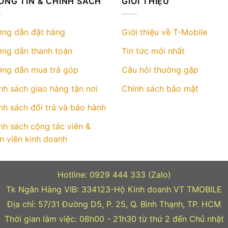
ÔNG TIN & CHÍNH SÁCH
GIỚI THIỆU
biến
thể.
Các
ng dẫn đặt hàng
Giới thiệu về T-Mobile
tùy
ng dẫn thanh toán
Tin tức mới nhất
chọn
có
ng dẫn mua trả góp
Câu hỏi thường gặp
thể
được
nh sách giao hàng tận nơi
Chính sách bảo mật
chọn
nh sách đổi trả và bảo hành
trên
trang
nh sách cộng tác viên &
sản
n viên kinh doanh
phẩm
Hotline: 0929 444 333 (Zalo)
Tk Ngân Hàng VIB: 334123-Hộ Kinh doanh VT TMOBILE
Địa chỉ: 57/31 Đường D5, P. 25, Q. Bình Thạnh, TP. HCM
Thời gian làm việc: 08h00 - 21h30 từ thứ 2 đến Chủ nhật