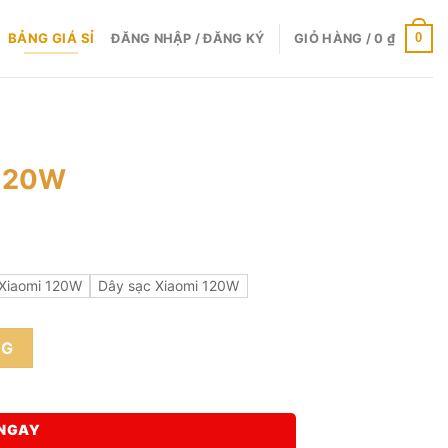
BẢNG GIÁ SỈ
0
ĐĂNG NHẬP / ĐĂNG KÝ
GIỎ HÀNG /
0
₫
 120W
ng
 Xiaomi 120W
Dây sạc Xiaomi 120W
0 ₫
NG
0 ₫
NGAY