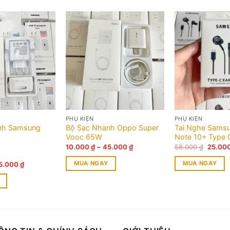
PHỤ KIỆN
PHỤ KIỆN
nh Samsung
Bộ Sạc Nhanh Oppo Super
Tai Nghe Samsu
Vooc 65W
Note 10+ Type 
Khoảng
Giá
10.000
₫
–
45.000
₫
58.000
₫
25.00
giá:
gốc
từ
là:
Khoảng
MUA NGAY
MUA NGAY
5.000
₫
10.000 ₫
58.000
giá:
đến
Sản
từ
45.000 ₫
25.000 ₫
phẩm
đến
75.000 ₫
này
có
nhiều