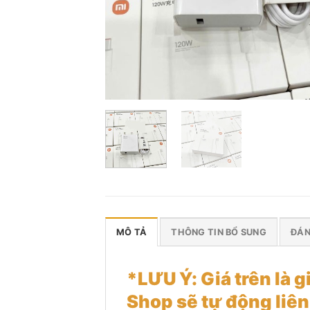
MÔ TẢ
THÔNG TIN BỔ SUNG
ĐÁN
*LƯU Ý: Giá trên là g
Shop sẽ tự động liên