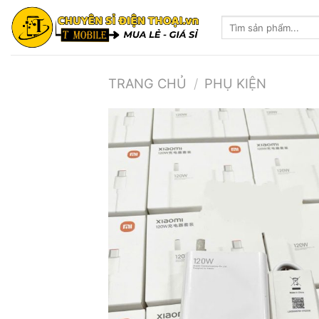
Skip
Tìm
to
kiếm:
content
TRANG CHỦ
/
PHỤ KIỆN