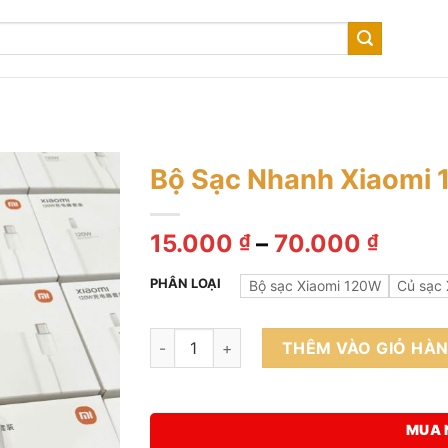
Bộ Sạc Nhanh Xiaomi
Khoả
15.000
–
70.000
₫
₫
giá:
PHÂN LOẠI
từ
Bộ sạc Xiaomi 120W
Củ sạc
15.00
đến
Bộ Sạc Nhanh Xiaomi 120W số lượng
THÊM VÀO GIỎ HÀ
70.00
MUA 