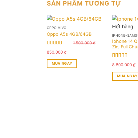
SẢN PHẨM TƯƠNG TỰ
Hết hàng
OPPO-VIVO
Oppo A5s 4GB/64GB
IPHONE-SAM
Iphone 14 Q
1.500.000
₫
Zin, Full Ch
Được xếp
Giá
Giá
850.000
₫
hạng
5.00
5
gốc
hiện
sao
Được xếp
là:
tại
MUA NGAY
Giá
G
8.800.000
₫
hạng
5.00
5
1.500.000 ₫.
là:
gốc
h
sao
850.000 ₫.
là:
t
MUA NGAY
13.000.000 ₫
l
8