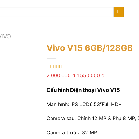
VIVO
Vivo V15 6GB/128GB
5.00
1
trên 5
Giá
Giá
2.000.000
₫
1.550.000
₫
dựa trên
gốc
hiện
đánh giá
Cấu hình Điện thoại Vivo V15
là:
tại
2.000.000 ₫.
là:
Màn hình:
IPS LCD
6.53″
Full HD+
1.550.000 ₫.
Camera sau:
Chính 12 MP & Phụ 8 MP,
Camera trước:
32 MP