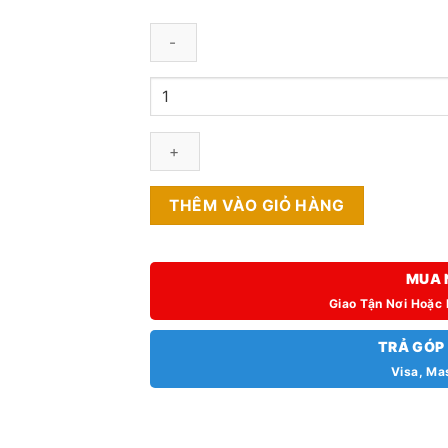
Vivo
V15
6GB/128GB
số
lượng
THÊM VÀO GIỎ HÀNG
MUA 
Giao Tận Nơi Hoặc
TRẢ GÓP
Visa, Ma