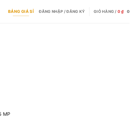
BẢNG GIÁ SỈ
ĐĂNG NHẬP / ĐĂNG KÝ
GIỎ HÀNG /
0
₫
0
 5 MP