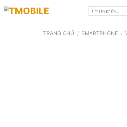
Skip
Tìm
to
kiếm:
content
TRANG CHỦ
/
SMARTPHONE
/