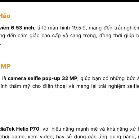
 Hảo
viền 6.53 inch
, tỉ lệ màn hình 19.5:9, mang đến trải nghiệ
ng đến cảm giác cao cấp và sang trọng, đồng thời giúp b
.
2 MP
 là
camera selfie pop-up 32 MP
, giúp bạn có những bức ả
nh thẩm mỹ cho điện thoại và mang lại trải nghiệm selfi
diaTek Helio P70
, với hiệu năng mạnh mẽ và khả năng xử 
chơi game, xem video, hay sử dụng các ứng dụng nặng, 