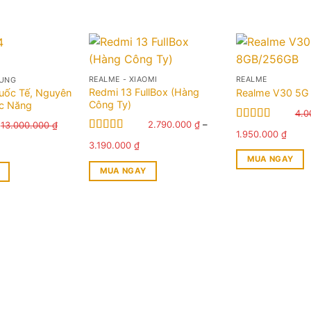
REALME - XIAOMI
REALME
SUNG
Redmi 13 FullBox (Hàng
uốc Tế, Nguyên
Realme V30 5G
Công Ty)
ức Năng
4.0
2.790.000
₫
–
13.000.000
₫
Được xếp
Giá
Giá
1.950.000
₫
hạng
5.00
5
Được xếp
Khoảng
iá
3.190.000
₫
gốc
hiện
sao
hạng
5.00
5
giá:
iện
là:
tại
MUA NGAY
sao
từ
MUA NGAY
ại
4.000.000 ₫.
là:
2.790.000 ₫
.
à:
1.950
Sản
đến
.800.000 ₫.
phẩm
3.190.000 ₫
này
có
nhiều
biến
thể.
Các