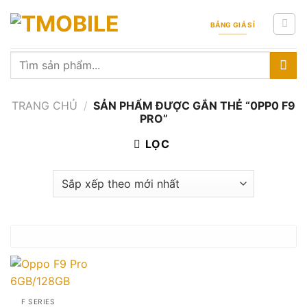
Skip
to
BẢNG GIÁ SỈ
content
Tìm
kiếm:
TRANG CHỦ
/
SẢN PHẨM ĐƯỢC GẮN THẺ “0PP0 F9
PRO”
LỌC
F SERIES