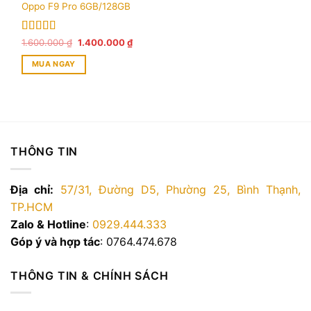
Oppo F9 Pro 6GB/128GB
Được xếp
Giá
Giá
1.600.000
₫
1.400.000
₫
gốc
hiện
hạng
5.00
5
là:
tại
sao
MUA NGAY
1.600.000 ₫.
là:
1.400.000 ₫.
THÔNG TIN
Địa chỉ:
57/31, Đường D5, Phường 25, Bình Thạnh,
TP.HCM
Zalo & Hotline
:
0929.444.333
Góp ý và hợp tác
: 0764.474.678
THÔNG TIN & CHÍNH SÁCH