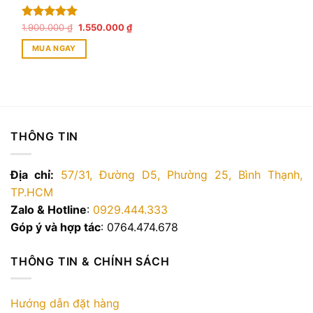
Giá
Giá
Được xếp
1.900.000
₫
1.550.000
₫
gốc
hiện
hạng
5.00
là:
tại
MUA NGAY
5 sao
1.900.000 ₫.
là:
1.550.000 ₫.
THÔNG TIN
Địa chỉ:
57/31, Đường D5, Phường 25, Bình Thạnh,
TP.HCM
Zalo & Hotline
:
0929.444.333
Góp ý và hợp tác
: 0764.474.678
THÔNG TIN & CHÍNH SÁCH
Hướng dẫn đặt hàng