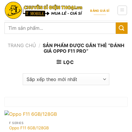
Skip
to
BẢNG GIÁ SỈ
content
Tìm
kiếm:
TRANG CHỦ
/
SẢN PHẨM ĐƯỢC GẮN THẺ “ĐÁNH
GIÁ OPPO F11 PRO”
LỌC
F SERIES
Oppo F11 6GB/128GB