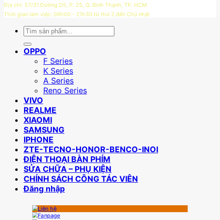
Địa chỉ: 57/31 Đường D5, P. 25, Q. Bình Thạnh, TP. HCM
Thời gian làm việc: 08h00 - 21h30 từ thứ 2 đến Chủ nhật
Tìm
kiếm:
OPPO
F Series
K Series
A Series
Reno Series
VIVO
REALME
XIAOMI
SAMSUNG
IPHONE
ZTE-TECNO-HONOR-BENCO-INOI
ĐIỆN THOẠI BÀN PHÍM
SỬA CHỮA – PHỤ KIỆN
CHÍNH SÁCH CÔNG TÁC VIÊN
Đăng nhập