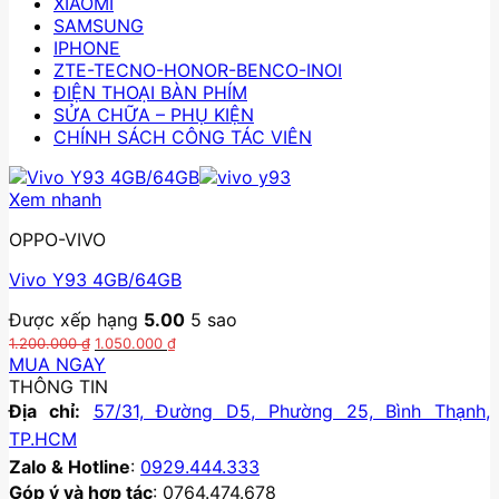
XIAOMI
SAMSUNG
IPHONE
ZTE-TECNO-HONOR-BENCO-INOI
ĐIỆN THOẠI BÀN PHÍM
SỬA CHỮA – PHỤ KIỆN
CHÍNH SÁCH CÔNG TÁC VIÊN
Xem nhanh
OPPO-VIVO
Vivo Y93 4GB/64GB
Được xếp hạng
5.00
5 sao
Giá
Giá
1.200.000
₫
1.050.000
₫
gốc
hiện
MUA NGAY
là:
tại
THÔNG TIN
1.200.000 ₫.
là:
Địa chỉ:
57/31, Đường D5, Phường 25, Bình Thạnh,
1.050.000 ₫.
TP.HCM
Zalo & Hotline
:
0929.444.333
Góp ý và hợp tác
: 0764.474.678