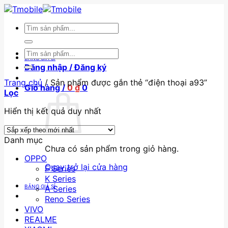
Skip
to
Tìm
content
kiếm:
Tìm
BẢNG GIÁ SỈ
kiếm:
Đăng nhập / Đăng ký
Trang chủ
/
Sản phẩm được gắn thẻ “điện thoại a93”
Giỏ hàng /
0
₫
0
Lọc
Hiển thị kết quả duy nhất
Danh mục
Chưa có sản phẩm trong giỏ hàng.
OPPO
Quay trở lại cửa hàng
F Series
K Series
BẢNG GIÁ SỈ
A Series
Reno Series
VIVO
REALME