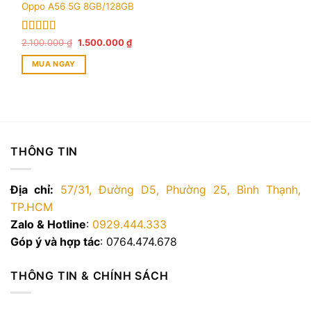
Oppo A56 5G 8GB/128GB
Được xếp
Giá
Giá
2.100.000
₫
1.500.000
₫
gốc
hiện
hạng
5.00
5
là:
tại
sao
MUA NGAY
2.100.000 ₫.
là:
1.500.000 ₫.
THÔNG TIN
Địa chỉ:
57/31, Đường D5, Phường 25, Bình Thạnh,
TP.HCM
Zalo & Hotline
:
0929.444.333
Góp ý và hợp tác
: 0764.474.678
THÔNG TIN & CHÍNH SÁCH