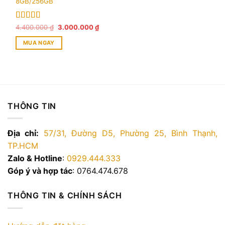
8GB/256GB
Được xếp
Giá
Giá
4.400.000
₫
3.000.000
₫
gốc
hiện
hạng
5.00
5
là:
tại
sao
MUA NGAY
4.400.000 ₫.
là:
3.000.000 ₫.
THÔNG TIN
Địa chỉ:
57/31, Đường D5, Phường 25, Bình Thạnh,
TP.HCM
Zalo & Hotline
:
0929.444.333
Góp ý và hợp tác
: 0764.474.678
THÔNG TIN & CHÍNH SÁCH