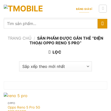
Skip
to
BẢNG GIÁ SỈ
content
Tìm
kiếm:
TRANG CHỦ
/
SẢN PHẨM ĐƯỢC GẮN THẺ “ĐIỆN
THOẠI OPPO RENO 5 PRO”
LỌC
OPPO
Oppo Reno 5 Pro 5G