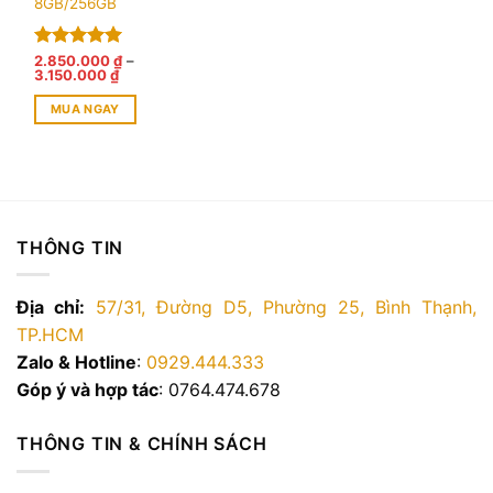
8GB/256GB
Được xếp
2.850.000
₫
–
Khoảng
3.150.000
₫
hạng
5.00
giá:
5 sao
từ
MUA NGAY
2.850.000 ₫
đến
Sản
3.150.000 ₫
phẩm
này
có
nhiều
THÔNG TIN
biến
thể.
Các
Địa chỉ:
57/31, Đường D5, Phường 25, Bình Thạnh,
tùy
TP.HCM
chọn
Zalo & Hotline
:
0929.444.333
có
Góp ý và hợp tác
: 0764.474.678
thể
được
chọn
THÔNG TIN & CHÍNH SÁCH
trên
trang