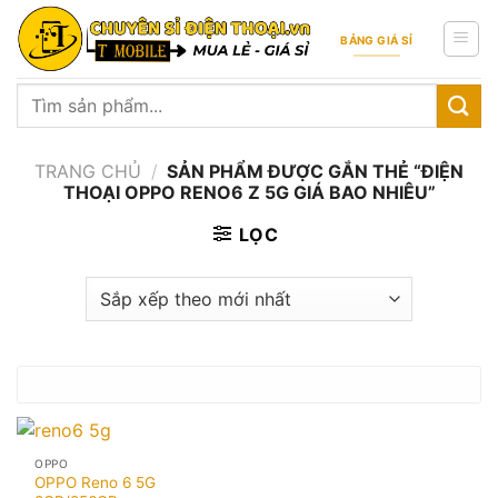
Skip
to
BẢNG GIÁ SỈ
content
Tìm
kiếm:
TRANG CHỦ
/
SẢN PHẨM ĐƯỢC GẮN THẺ “ĐIỆN
THOẠI OPPO RENO6 Z 5G GIÁ BAO NHIÊU”
LỌC
OPPO
OPPO Reno 6 5G