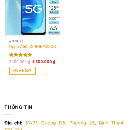
A SERIES
Oppo A56 5G 8GB/128GB
Giá
Giá
Được xếp
2.100.000
₫
1.500.000
₫
gốc
hiện
hạng
5.00
là:
tại
MUA NGAY
5 sao
2.100.000 ₫.
là:
1.500.000 ₫.
THÔNG TIN
Địa chỉ:
57/31, Đường D5, Phường 25, Bình Thạnh,