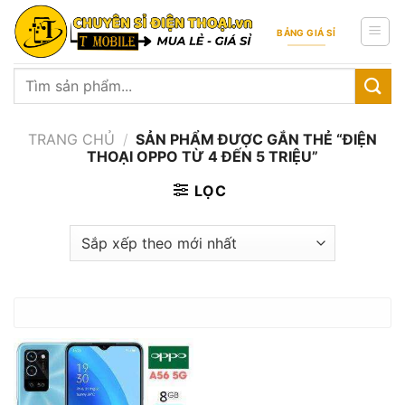
Skip
to
BẢNG GIÁ SỈ
content
Tìm
kiếm:
TRANG CHỦ
/
SẢN PHẨM ĐƯỢC GẮN THẺ “ĐIỆN
THOẠI OPPO TỪ 4 ĐẾN 5 TRIỆU”
LỌC