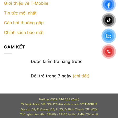
Giới thiệu về T-Mobile
Tin tức mới nhất
Câu hỏi thường gặp
Chính sách bảo mật
CAM KẾT
Được kiểm tra hàng trước
Đổi trả trong 7 ngày
(chi tiết)
Hotline: 0929 444 333 (Zalo)
Tk Ngân Hàng VIB: 334123-Hộ Kinh doanh VT TMOBILE
Địa chỉ: 57/31 Đường D5, P. 25, Q. Bình Thạnh, TP. HCM
Thời gian làm việc: 08h00 - 21h30 từ thứ 2 đến Chủ nhật