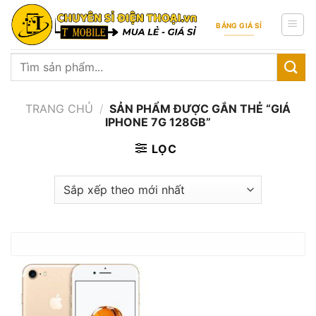
Skip
to
BẢNG GIÁ SỈ
content
Tìm
kiếm:
TRANG CHỦ
/
SẢN PHẨM ĐƯỢC GẮN THẺ “GIÁ
IPHONE 7G 128GB”
LỌC