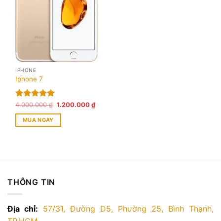
IPHONE
Iphone 7
Giá
Giá
Được xếp
4.000.000
₫
1.200.000
₫
gốc
hiện
hạng
5.00
là:
tại
MUA NGAY
5 sao
4.000.000 ₫.
là:
1.200.000 ₫.
THÔNG TIN
Địa chỉ:
57/31, Đường D5, Phường 25, Bình Thạnh,