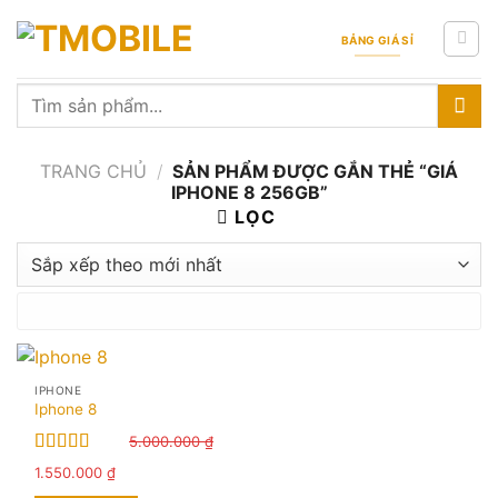
Skip
to
BẢNG GIÁ SỈ
content
Tìm
kiếm:
TRANG CHỦ
/
SẢN PHẨM ĐƯỢC GẮN THẺ “GIÁ
IPHONE 8 256GB”
LỌC
IPHONE
Iphone 8
5.000.000
₫
Được xếp
Giá
Giá
1.550.000
₫
hạng
5.00
5
gốc
hiện