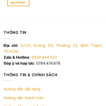
sao
MUA NGAY
là:
tại
5.000.000 ₫.
là:
1.550.000 ₫.
THÔNG TIN
Địa chỉ:
57/31, Đường D5, Phường 25, Bình Thạnh,
TP.HCM
Zalo & Hotline
:
0929.444.333
Góp ý và hợp tác
: 0764.474.678
THÔNG TIN & CHÍNH SÁCH
Hướng dẫn đặt hàng
Hướng dẫn thanh toán