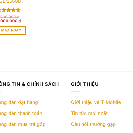
GB/256GB
ược xếp
.900.000
₫
iá
Giá
.000.000
₫
ạng
5.00
ốc
hiện
 sao
:
tại
MUA NGAY
.900.000 ₫.
là:
2.000.000 ₫.
ÔNG TIN & CHÍNH SÁCH
GIỚI THIỆU
ng dẫn đặt hàng
Giới thiệu về T-Mobile
ng dẫn thanh toán
Tin tức mới nhất
ng dẫn mua trả góp
Câu hỏi thường gặp