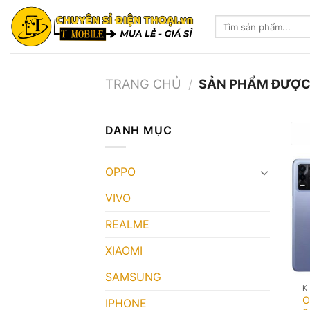
Skip
Tìm
to
kiếm:
content
TRANG CHỦ
/
SẢN PHẨM ĐƯỢC 
DANH MỤC
OPPO
VIVO
REALME
XIAOMI
SAMSUNG
K
O
IPHONE