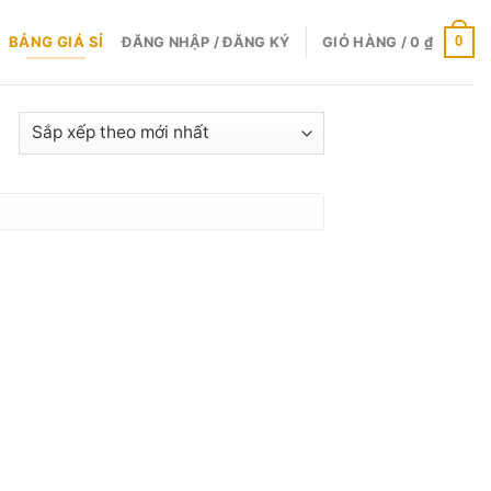
BẢNG GIÁ SỈ
0
ĐĂNG NHẬP / ĐĂNG KÝ
GIỎ HÀNG /
0
₫