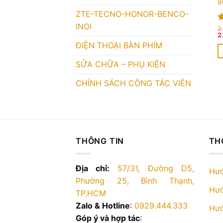
8
ZTE-TECNO-HONOR-BENCO-
INOI
Đ
2
G
2
h
g
5
ĐIỆN THOẠI BÀN PHÍM
là
2
SỬA CHỮA – PHỤ KIỆN
CHÍNH SÁCH CÔNG TÁC VIÊN
THÔNG TIN
TH
Địa chỉ:
57/31, Đường D5,
Hướ
Phường 25, Bình Thạnh,
Hướ
TP.HCM
Zalo & Hotline
:
0929.444.333
Hướ
Góp ý và hợp tác
: