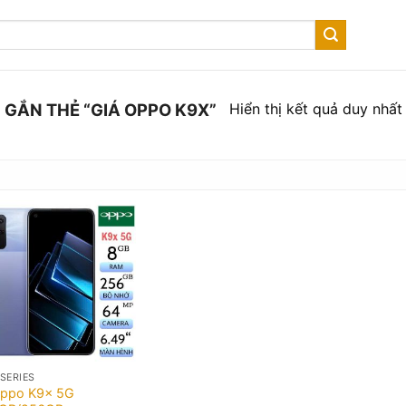
Hiển thị kết quả duy nhất
GẮN THẺ “GIÁ OPPO K9X”
 SERIES
ppo K9x 5G