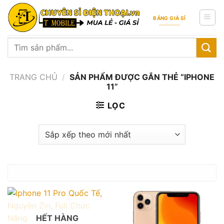
Skip
to
BẢNG GIÁ SỈ
content
Tìm
kiếm:
TRANG CHỦ
/
SẢN PHẨM ĐƯỢC GẮN THẺ “IPHONE
11”
LỌC
HẾT HÀNG