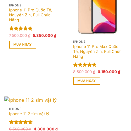
IPHONE
Iphone 11 Pro Quốc Tế,
Nguyên Zin, Full Chức
Năng
Giá
Giá
Được xếp
7.500.000
₫
5.350.000
₫
gốc
hiện
hạng
5.00
IPHONE
là:
tại
MUA NGAY
5 sao
7.500.000 ₫.
là:
Iphone 11 Pro Max Quốc
5.350.000 ₫.
Tế, Nguyên Zin, Full Chức
Năng
Giá
Giá
Được xếp
8.500.000
₫
6.150.000
₫
gốc
hiện
hạng
5.00
là:
tại
MUA NGAY
5 sao
8.500.000 ₫.
là:
6.150
IPHONE
Iphone 11 2 sim vật lý
Giá
Giá
Được xếp
6.500.000
₫
4.800.000
₫