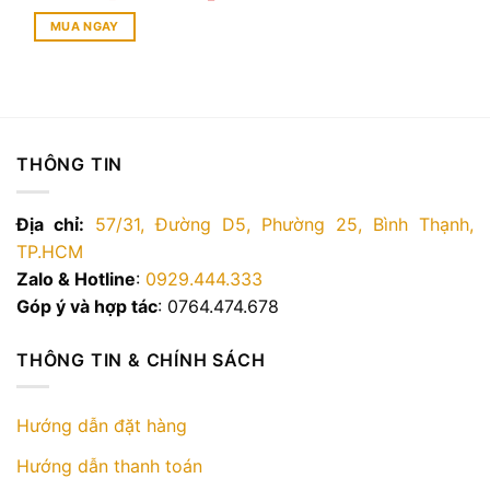
gốc
hiện
hạng
5.00
là:
tại
MUA NGAY
5 sao
6.500.000 ₫.
là:
4.800.000 ₫.
THÔNG TIN
Địa chỉ:
57/31, Đường D5, Phường 25, Bình Thạnh,
TP.HCM
Zalo & Hotline
:
0929.444.333
Góp ý và hợp tác
: 0764.474.678
THÔNG TIN & CHÍNH SÁCH
Hướng dẫn đặt hàng
Hướng dẫn thanh toán