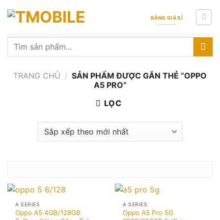
Skip
to
BẢNG GIÁ SỈ
content
Tìm
kiếm:
TRANG CHỦ
/
SẢN PHẨM ĐƯỢC GẮN THẺ “OPPO
A5 PRO”
LỌC
A SERIES
A SERIES
Oppo A5 4GB/128GB
Oppo A5 Pro 5G