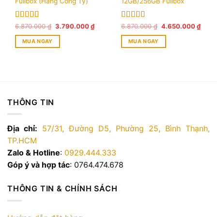
Fullbox (Hàng Công Ty)
12GB/256GB Fullbox
Được xếp
Giá
Giá
Được xếp
Giá
Giá
6.870.000
₫
3.790.000
₫
6.870.000
₫
4.650.000
₫
gốc
hiện
gốc
hiện
hạng
5.00
5
hạng
5.00
5
là:
tại
là:
tại
sao
sao
MUA NGAY
MUA NGAY
6.870.000 ₫.
là:
6.870.000 ₫.
là:
3.790.000 ₫.
4.650
THÔNG TIN
Địa chỉ:
57/31, Đường D5, Phường 25, Bình Thạnh,
TP.HCM
Zalo & Hotline
:
0929.444.333
Góp ý và hợp tác
: 0764.474.678
THÔNG TIN & CHÍNH SÁCH