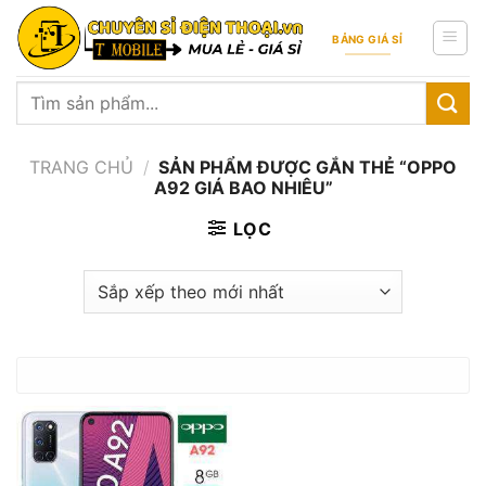
Skip
to
BẢNG GIÁ SỈ
content
Tìm
kiếm:
TRANG CHỦ
/
SẢN PHẨM ĐƯỢC GẮN THẺ “OPPO
A92 GIÁ BAO NHIÊU”
LỌC