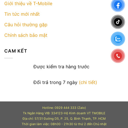
Giới thiệu về T-Mobile
Tin tức mới nhất
Câu hỏi thường gặp
Chính sách bảo mật
CAM KẾT
Được kiểm tra hàng trước
Đổi trả trong 7 ngày
(chi tiết)
Hotline: 0929 444 333 (Zalo)
Tk Ngân Hàng VIB: 334123-Hộ Kinh doanh VT TMOBILE
Địa chỉ: 57/31 Đường D5, P. 25, Q. Bình Thạnh, TP. HCM
Thời gian làm việc: 08h00 - 21h30 từ thứ 2 đến Chủ nhật