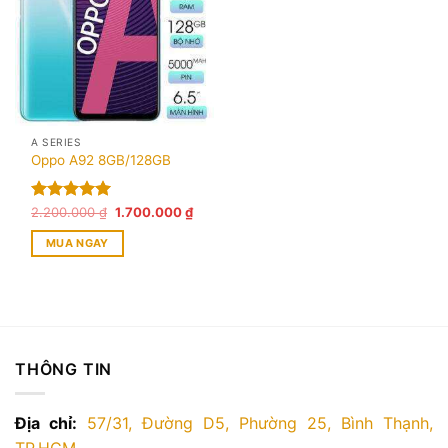
A SERIES
Oppo A92 8GB/128GB
Giá
Giá
Được xếp
2.200.000
₫
1.700.000
₫
gốc
hiện
hạng
5.00
là:
tại
MUA NGAY
5 sao
2.200.000 ₫.
là:
1.700.000 ₫.
THÔNG TIN
Địa chỉ:
57/31, Đường D5, Phường 25, Bình Thạnh,