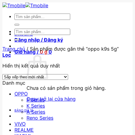
Skip
to
Tìm
content
kiếm:
Tìm
BẢNG GIÁ SỈ
kiếm:
Đăng nhập / Đăng ký
Trang chủ
/
Sản phẩm được gắn thẻ “oppo k9s 5g”
Giỏ hàng /
0
₫
0
Lọc
Hiển thị kết quả duy nhất
Danh mục
Chưa có sản phẩm trong giỏ hàng.
OPPO
Quay trở lại cửa hàng
F Series
K Series
BẢNG GIÁ SỈ
A Series
Reno Series
VIVO
REALME