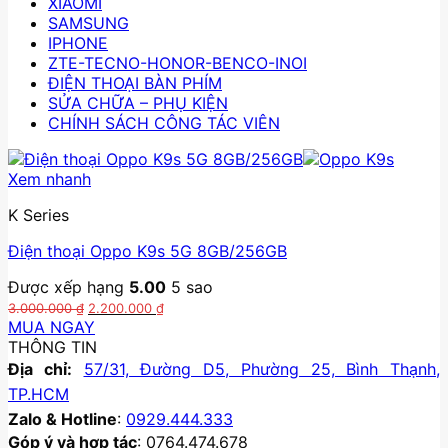
XIAOMI
SAMSUNG
IPHONE
ZTE-TECNO-HONOR-BENCO-INOI
ĐIỆN THOẠI BÀN PHÍM
SỬA CHỮA – PHỤ KIỆN
CHÍNH SÁCH CÔNG TÁC VIÊN
Xem nhanh
K Series
Điện thoại Oppo K9s 5G 8GB/256GB
Được xếp hạng
5.00
5 sao
Giá
Giá
3.000.000
₫
2.200.000
₫
gốc
hiện
MUA NGAY
là:
tại
THÔNG TIN
3.000.000 ₫.
là:
Địa chỉ:
57/31, Đường D5, Phường 25, Bình Thạnh,
2.200.000 ₫.
TP.HCM
Zalo & Hotline
:
0929.444.333
Góp ý và hợp tác
: 0764.474.678