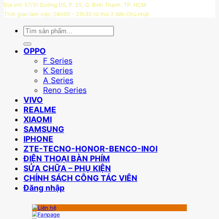
Địa chỉ: 57/31 Đường D5, P. 25, Q. Bình Thạnh, TP. HCM
Thời gian làm việc: 08h00 - 21h30 từ thứ 2 đến Chủ nhật
Tìm
kiếm:
OPPO
F Series
K Series
A Series
Reno Series
VIVO
REALME
XIAOMI
SAMSUNG
IPHONE
ZTE-TECNO-HONOR-BENCO-INOI
ĐIỆN THOẠI BÀN PHÍM
SỬA CHỮA – PHỤ KIỆN
CHÍNH SÁCH CÔNG TÁC VIÊN
Đăng nhập