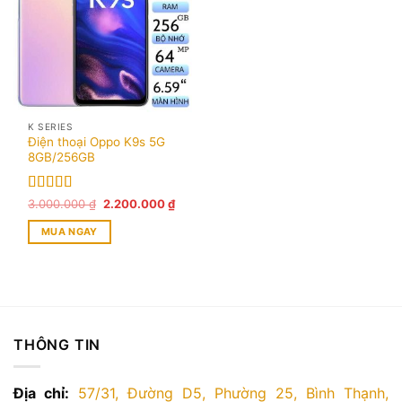
K SERIES
Điện thoại Oppo K9s 5G
8GB/256GB
Được xếp
Giá
Giá
3.000.000
₫
2.200.000
₫
gốc
hiện
hạng
5.00
5
là:
tại
sao
MUA NGAY
3.000.000 ₫.
là:
2.200.000 ₫.
THÔNG TIN
Địa chỉ:
57/31, Đường D5, Phường 25, Bình Thạnh,