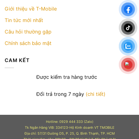
Giới thiệu về T-Mobile
Tin tức mới nhất
Câu hỏi thường gặp
Chính sách bảo mật
CAM KẾT
Được kiểm tra hàng trước
Đổi trả trong 7 ngày
(chi tiết)
Hotline: 0929 444 333 (Zalo)
Tk Ngân Hàng VIB: 334123-Hộ Kinh doanh VT TMOBILE
Địa chỉ: 57/31 Đường D5, P. 25, Q. Bình Thạnh, TP. HCM