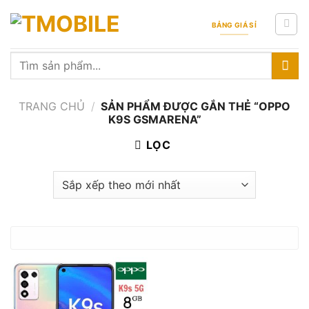
Skip
to
BẢNG GIÁ SỈ
content
Tìm
kiếm:
TRANG CHỦ
/
SẢN PHẨM ĐƯỢC GẮN THẺ “OPPO
K9S GSMARENA”
LỌC