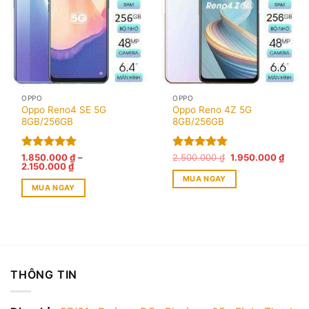
OPPO
OPPO
Oppo Reno4 SE 5G
Oppo Reno 4Z 5G
8GB/256GB
8GB/256GB
Giá
Giá
Được xếp
1.850.000
₫
–
Được xếp
2.500.000
₫
1.950.000
₫
Khoảng
gốc
hiện
2.150.000
₫
hạng
5.00
hạng
5.00
giá:
là:
tại
MUA NGAY
5 sao
5 sao
từ
2.500.000 ₫.
là:
MUA NGAY
1.850.000 ₫
1.950
đến
Sản
2.150.000 ₫
phẩm
này
có
nhiều
THÔNG TIN
biến
thể.
Các