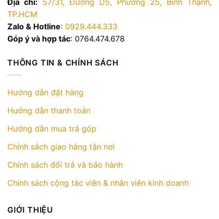
Địa chỉ:
57/31, Đường D5, Phường 25, Bình Thạnh,
tùy
TP.HCM
chọn
Zalo & Hotline
:
0929.444.333
có
Góp ý và hợp tác
: 0764.474.678
thể
được
chọn
THÔNG TIN & CHÍNH SÁCH
trên
trang
sản
Hướng dẫn đặt hàng
phẩm
Hướng dẫn thanh toán
Hướng dẫn mua trả góp
Chính sách giao hàng tận nơi
Chính sách đổi trả và bảo hành
Chính sách cộng tác viên & nhân viên kinh doanh
GIỚI THIỆU