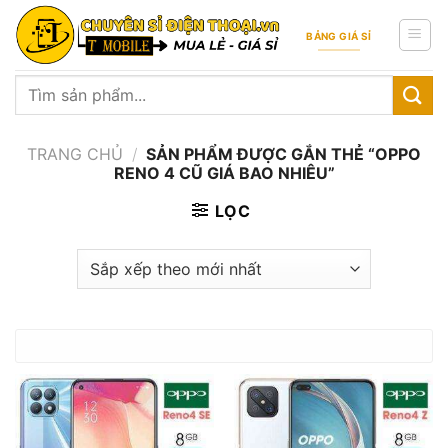
Skip
to
BẢNG GIÁ SỈ
content
Tìm
kiếm:
TRANG CHỦ
/
SẢN PHẨM ĐƯỢC GẮN THẺ “OPPO
RENO 4 CŨ GIÁ BAO NHIÊU”
LỌC