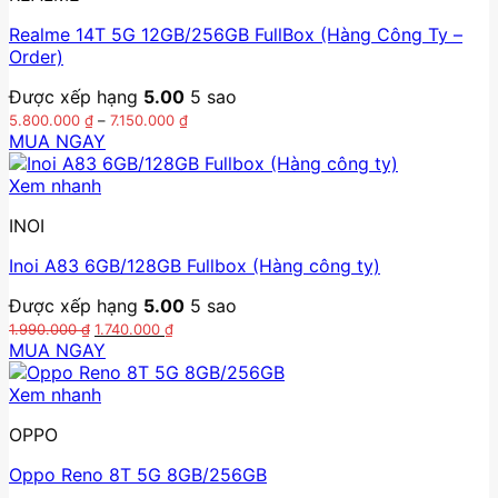
biến
Realme 14T 5G 12GB/256GB FullBox (Hàng Công Ty –
thể.
Order)
Các
tùy
Được xếp hạng
5.00
5 sao
chọn
Khoảng
5.800.000
₫
–
7.150.000
₫
có
giá:
MUA NGAY
thể
từ
Sản
5.800.000 ₫
được
phẩm
Xem nhanh
đến
chọn
này
7.150.000 ₫
trên
INOI
có
trang
nhiều
sản
Inoi A83 6GB/128GB Fullbox (Hàng công ty)
biến
phẩm
thể.
Được xếp hạng
5.00
5 sao
Các
Giá
Giá
1.990.000
₫
1.740.000
₫
tùy
gốc
hiện
MUA NGAY
chọn
là:
tại
1.990.000 ₫.
là:
có
Xem nhanh
1.740.000 ₫.
thể
được
OPPO
chọn
trên
Oppo Reno 8T 5G 8GB/256GB
trang