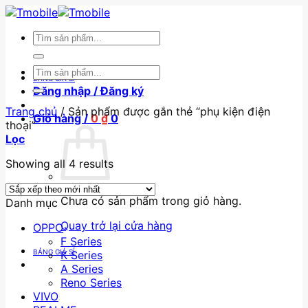
Skip
to
Tìm
content
kiếm:
Tìm
BẢNG GIÁ SỈ
kiếm:
Đăng nhập / Đăng ký
Trang chủ
/
Sản phẩm được gắn thẻ “phụ kiện điện
Giỏ hàng /
0
₫
0
thoại”
Lọc
Showing all 4 results
Chưa có sản phẩm trong giỏ hàng.
Danh mục
Quay trở lại cửa hàng
OPPO
F Series
BẢNG GIÁ SỈ
K Series
A Series
Reno Series
VIVO