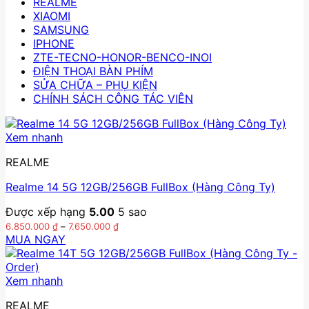
REALME
XIAOMI
SAMSUNG
IPHONE
ZTE-TECNO-HONOR-BENCO-INOI
ĐIỆN THOẠI BÀN PHÍM
SỬA CHỮA – PHỤ KIỆN
CHÍNH SÁCH CÔNG TÁC VIÊN
Xem nhanh
REALME
Realme 14 5G 12GB/256GB FullBox (Hàng Công Ty)
Được xếp hạng
5.00
5 sao
Khoảng
6.850.000
₫
–
7.650.000
₫
giá:
MUA NGAY
từ
Sản
6.850.000 ₫
phẩm
đến
này
7.650.000 ₫
Xem nhanh
có
REALME
nhiều