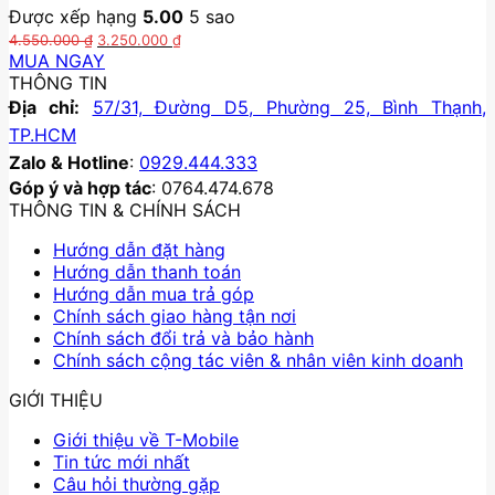
Được xếp hạng
5.00
5 sao
sản
Giá
Giá
phẩm
4.550.000
₫
3.250.000
₫
gốc
hiện
MUA NGAY
là:
tại
Sản
THÔNG TIN
4.550.000 ₫.
là:
phẩm
Địa chỉ:
57/31, Đường D5, Phường 25, Bình Thạnh,
3.250.000 ₫.
này
TP.HCM
có
Zalo & Hotline
:
0929.444.333
nhiều
Góp ý và hợp tác
: 0764.474.678
biến
THÔNG TIN & CHÍNH SÁCH
thể.
Các
Hướng dẫn đặt hàng
tùy
Hướng dẫn thanh toán
chọn
Hướng dẫn mua trả góp
có
Chính sách giao hàng tận nơi
thể
Chính sách đổi trả và bảo hành
được
Chính sách cộng tác viên & nhân viên kinh doanh
chọn
trên
GIỚI THIỆU
trang
sản
Giới thiệu về T-Mobile
phẩm
Tin tức mới nhất
Câu hỏi thường gặp