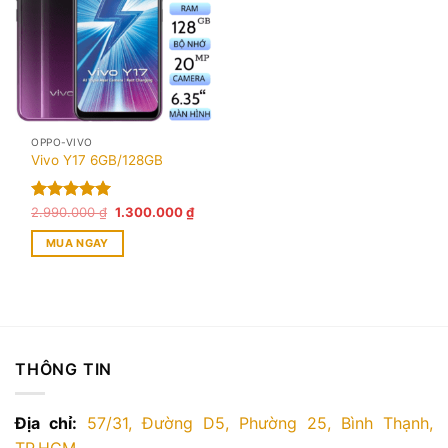
OPPO-VIVO
Vivo Y17 6GB/128GB
Giá
Giá
Được xếp
2.990.000
₫
1.300.000
₫
gốc
hiện
hạng
5.00
là:
tại
MUA NGAY
5 sao
2.990.000 ₫.
là:
1.300.000 ₫.
THÔNG TIN
Địa chỉ:
57/31, Đường D5, Phường 25, Bình Thạnh,