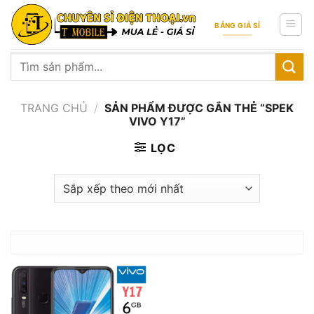
Skip
to
BẢNG GIÁ SỈ
content
Tìm
kiếm:
TRANG CHỦ
/
SẢN PHẨM ĐƯỢC GẮN THẺ “SPEK
VIVO Y17”
LỌC