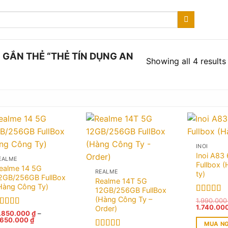
GẮN THẺ “THẺ TÍN DỤNG AN
Showing all 4 results
INOI
Inoi A83
EALME
Fullbox 
ealme 14 5G
REALME
ty)
2GB/256GB FullBox
Realme 14T 5G
Hàng Công Ty)
12GB/256GB FullBox
(Hàng Công Ty –
Được xếp
1.990.00
Giá
1.740.00
Order)
hạng
5.00
ược xếp
.850.000
₫
–
gốc
sao
Khoảng
.650.000
₫
là:
ạng
5.00
5
MUA N
giá:
1.990.000 