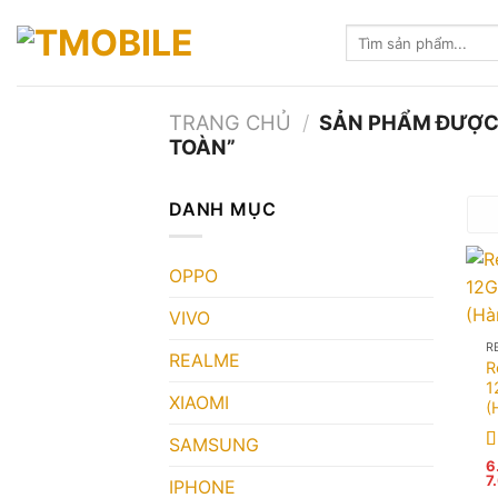
Skip
Tìm
to
kiếm:
content
TRANG CHỦ
/
SẢN PHẨM ĐƯỢC 
TOÀN”
DANH MỤC
OPPO
VIVO
R
REALME
R
1
XIAOMI
(
SAMSUNG
Đ
6
7
h
IPHONE