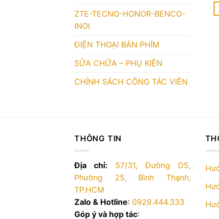
s
ZTE-TECNO-HONOR-BENCO-
S
INOI
p
n
ĐIỆN THOẠI BÀN PHÍM
c
SỬA CHỮA – PHỤ KIỆN
n
b
CHÍNH SÁCH CÔNG TÁC VIÊN
t
C
t
c
c
THÔNG TIN
TH
t
đ
Địa chỉ:
57/31, Đường D5,
c
Hướ
Phường 25, Bình Thạnh,
t
Hướ
TP.HCM
t
s
Zalo & Hotline
:
0929.444.333
Hướ
p
Góp ý và hợp tác
: