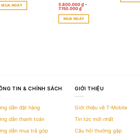
ao
từ
Được xếp
5.800.000
₫
–
MUA NGAY
6.850.000 ₫
Khoảng
7.150.000
₫
hạng
5.00
5
đến
giá:
ản
sao
7.650.000 ₫
từ
MUA NGAY
hẩm
5.800.000 ₫
đến
Sản
ày
7.150.000 ₫
phẩm
ó
này
hiều
có
iến
nhiều
hể.
biến
ác
thể.
ùy
Các
họn
tùy
ó
ÔNG TIN & CHÍNH SÁCH
GIỚI THIỆU
chọn
hể
có
ược
thể
họn
ng dẫn đặt hàng
Giới thiệu về T-Mobile
được
rên
ng dẫn thanh toán
Tin tức mới nhất
chọn
rang
trên
ản
ng dẫn mua trả góp
Câu hỏi thường gặp
trang
hẩm