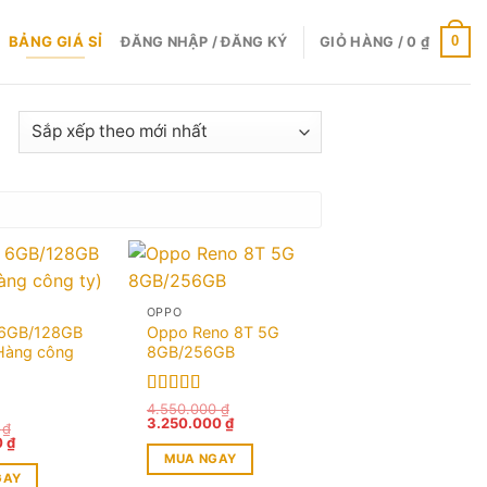
BẢNG GIÁ SỈ
0
ĐĂNG NHẬP / ĐĂNG KÝ
GIỎ HÀNG /
0
₫
OPPO
 6GB/128GB
Oppo Reno 8T 5G
(Hàng công
8GB/256GB
Được xếp
4.550.000
₫
Giá
Giá
3.250.000
₫
hạng
5.00
5
0
₫
gốc
hiện
Giá
0
₫
sao
5
là:
tại
hiện
MUA NGAY
4.550.000 ₫.
là:
tại
3.250.000 ₫.
GAY
₫.
là:
Sản