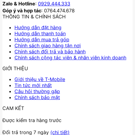
Zalo & Hotline
:
0929.444.333
Góp ý và hợp tác
: 0764.474.678
THÔNG TIN & CHÍNH SÁCH
Hướng dẫn đặt hàng
Hướng dẫn thanh toán
Hướng dẫn mua trả góp
Chính sách giao hàng tận nơi
Chính sách đổi trả và bảo hành
Chính sách cộng tác viên & nhân viên kinh doanh
GIỚI THIỆU
Giới thiệu về T-Mobile
Tin tức mới nhất
Câu hỏi thường gặp
Chính sách bảo mật
CAM KẾT
Được kiểm tra hàng trước
Đổi trả trong 7 ngày
(chi tiết)