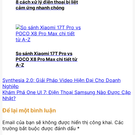
8 cách xử lý điện thoại bị liệt
cảm ứng nhanh chóng
So sánh Xiaomi 17T Pro vs
POCO X8 Pro Max chi tiết từ
A-Z
Synthesia 2.0: Giải Pháp Video Hiện Đại Cho Doanh
Nghiệp
Khám Phá One UI 7: Điện Thoại Samsung Nào Được Cập
Nhật?
Để lại một bình luận
Email của bạn sẽ không được hiển thị công khai.
Các
trường bắt buộc được đánh dấu
*