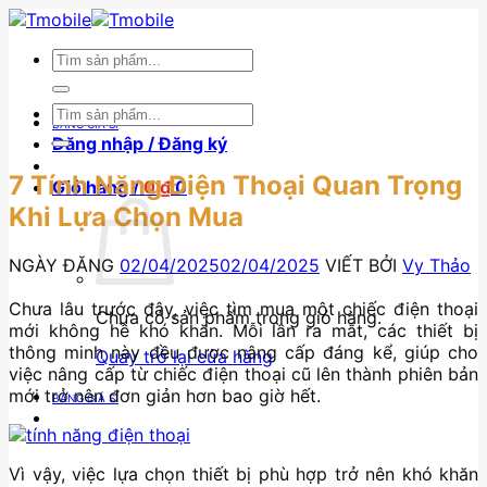
Skip
to
Tìm
content
kiếm:
Tìm
BẢNG GIÁ SỈ
kiếm:
Đăng nhập / Đăng ký
7 Tính Năng Điện Thoại Quan Trọng
Giỏ hàng /
0
₫
0
Khi Lựa Chọn Mua
NGÀY ĐĂNG
02/04/2025
02/04/2025
VIẾT BỞI
Vy Thảo
Chưa lâu trước đây, việc tìm mua một chiếc điện thoại
Chưa có sản phẩm trong giỏ hàng.
mới không hề khó khăn. Mỗi lần ra mắt, các thiết bị
thông minh này đều được nâng cấp đáng kể, giúp cho
Quay trở lại cửa hàng
việc nâng cấp từ chiếc điện thoại cũ lên thành phiên bản
mới trở nên đơn giản hơn bao giờ hết.
BẢNG GIÁ SỈ
Vì vậy, việc lựa chọn thiết bị phù hợp trở nên khó khăn