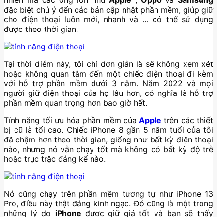
nhiên mà các ông lớn như
Apple
,
Oppo
và
Samsung
đặc biệt chú ý đến các bản cập nhật phần mềm, giúp giữ
cho điện thoại luôn mới, nhanh và … có thể sử dụng
được theo thời gian.
Tại thời điểm này, tôi chỉ đơn giản là sẽ không xem xét
hoặc không quan tâm đến một chiếc điện thoại đi kèm
với hỗ trợ phần mềm dưới 3 năm. Năm 2022 và mọi
người giữ điện thoại của họ lâu hơn, có nghĩa là hỗ trợ
phần mềm quan trọng hơn bao giờ hết.
Tính năng tối ưu hóa phần mềm của
Apple
trên các thiết
bị cũ là tối cao. Chiếc iPhone 8 gần 5 năm tuổi của tôi
đã chậm hơn theo thời gian, giống như bất kỳ điện thoại
nào, nhưng nó vẫn chạy tốt mà không có bất kỳ độ trễ
hoặc trục trặc đáng kể nào.
Nó cũng chạy trên phần mềm tương tự như iPhone 13
Pro, điều này thật đáng kinh ngạc. Đó cũng là một trong
những lý do
iPhone
được giữ giá tốt và bạn sẽ thấy