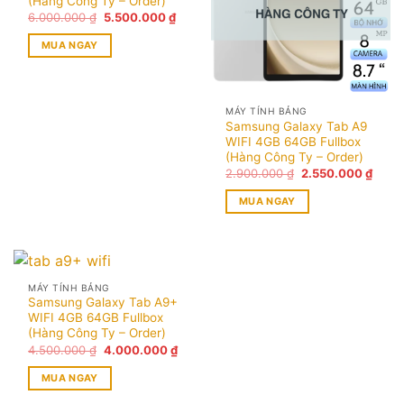
(Hàng Công Ty – Order)
Giá
Giá
6.000.000
₫
5.500.000
₫
gốc
hiện
là:
tại
MUA NGAY
6.000.000 ₫.
là:
5.500.000 ₫.
MÁY TÍNH BẢNG
Samsung Galaxy Tab A9
WIFI 4GB 64GB Fullbox
(Hàng Công Ty – Order)
Giá
Giá
2.900.000
₫
2.550.000
₫
gốc
hiện
là:
tại
MUA NGAY
2.900.000 ₫.
là:
2.550
MÁY TÍNH BẢNG
Samsung Galaxy Tab A9+
WIFI 4GB 64GB Fullbox
(Hàng Công Ty – Order)
Giá
Giá
4.500.000
₫
4.000.000
₫
gốc
hiện
là:
tại
MUA NGAY
4.500.000 ₫.
là:
4.000.000 ₫.