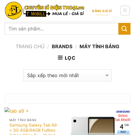
Skip
to
BẢNG GIÁ SỈ
content
Tìm
kiếm:
TRANG CHỦ
/
BRANDS
/
MÁY TÍNH BẢNG
LỌC
MÁY TÍNH BẢNG
Samsung Galaxy Tab A9
+ 5G 4GB/64GB Fullbox