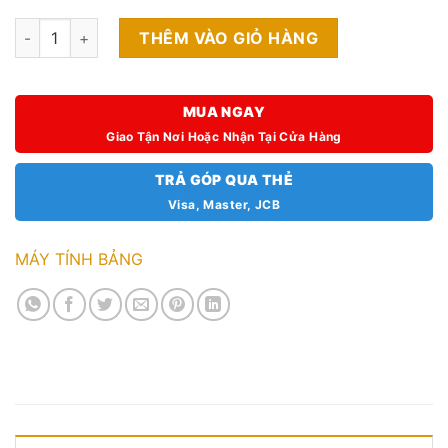
Samsung Galaxy Tab A9 WIFI 4GB 64GB Fullbox (Hàng Công Ty
THÊM VÀO GIỎ HÀNG
MUA NGAY
Giao Tận Nơi Hoặc Nhận Tại Cửa Hàng
TRẢ GÓP QUA THẺ
Visa, Master, JCB
MÁY TÍNH BẢNG