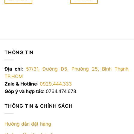
1.500.000 ₫.
là:
1.850.
1.400.000 ₫.
đến
Sản
2.250.
phẩm
này
000 ₫.
có
nhiều
biến
thể.
Các
THÔNG TIN
tùy
chọn
Địa chỉ:
57/31, Đường D5, Phường 25, Bình Thạnh,
có
thể
TP.HCM
được
Zalo & Hotline
:
0929.444.333
chọn
Góp ý và hợp tác
: 0764.474.678
trên
trang
THÔNG TIN & CHÍNH SÁCH
sản
phẩm
Hướng dẫn đặt hàng