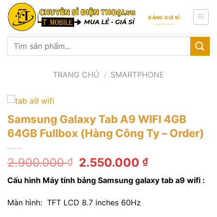
Skip
to
BẢNG GIÁ SỈ
content
Tìm
kiếm:
TRANG CHỦ
/
SMARTPHONE
Samsung Galaxy Tab A9 WIFI 4GB
64GB Fullbox (Hàng Công Ty – Order)
Giá
Giá
2.900.000
2.550.000
₫
₫
gốc
hiện
C
ấ
u hình Máy tính bảng Samsung galaxy tab a9 wifi :
là:
tại
2.900.000 ₫.
là:
Màn hình: TFT LCD 8.7 inches 60Hz
2.550.000 ₫