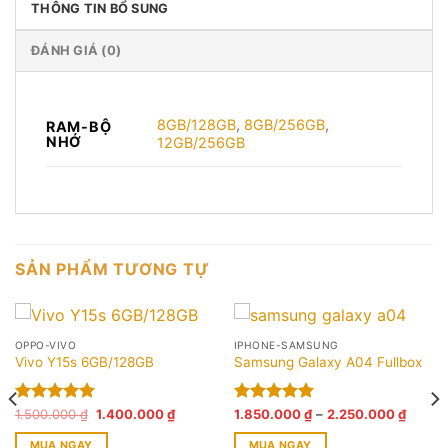
THÔNG TIN BỔ SUNG
ĐÁNH GIÁ (0)
8GB/128GB
,
8GB/256GB
,
RAM-BỘ
NHỚ
12GB/256GB
SẢN PHẨM TƯƠNG TỰ
OPPO-VIVO
IPHONE-SAMSUNG
Vivo Y15s 6GB/128GB
Samsung Galaxy A04 Fullbox
Giá
Giá
Khoản
Được xếp
1.500.000
₫
1.400.000
₫
Được xếp
1.850.000
₫
–
2.250.000
₫
gốc
hiện
giá:
hạng
5.00
hạng
5.00
là:
tại
từ
MUA NGAY
MUA NGAY
5 sao
5 sao