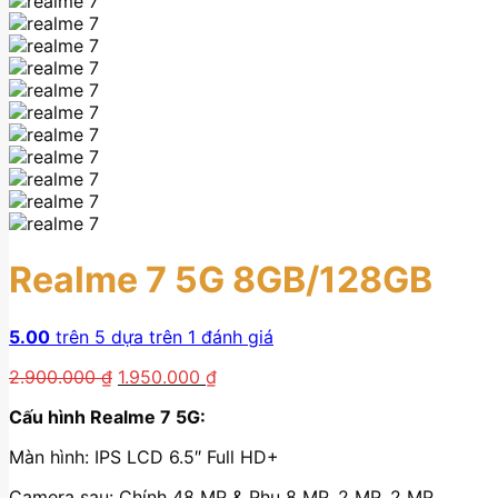
Realme 7 5G 8GB/128GB
5.00
trên 5 dựa trên
1
đánh giá
Giá
Giá
2.900.000
₫
1.950.000
₫
gốc
hiện
Cấu hình Realme 7 5G:
là:
tại
2.900.000 ₫.
là:
Màn hình: IPS LCD 6.5″ Full HD+
1.950.000 ₫.
Camera sau: Chính 48 MP & Phụ 8 MP, 2 MP, 2 MP