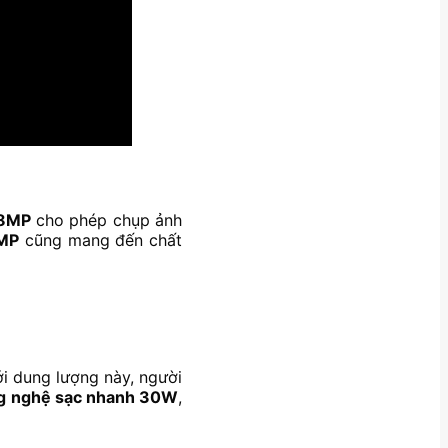
8MP
cho phép chụp ảnh
MP
cũng mang đến chất
ới dung lượng này, người
g nghệ sạc nhanh 30W
,