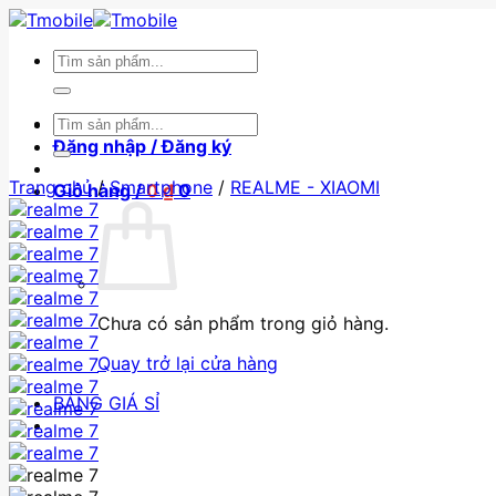
Skip
to
Tìm
content
kiếm:
Tìm
BẢNG GIÁ SỈ
kiếm:
Đăng nhập / Đăng ký
Trang chủ
/
Smartphone
/
REALME - XIAOMI
Giỏ hàng /
0
₫
0
Chưa có sản phẩm trong giỏ hàng.
Quay trở lại cửa hàng
BẢNG GIÁ SỈ