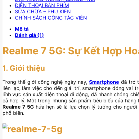
ĐIỆN THOẠI BÀN PHÍM
SỬA CHỮA – PHỤ KIỆN
CHÍNH SÁCH CÔNG TÁC VIÊN
Mô tả
Đánh giá (1)
Realme 7 5G: Sự Kết Hợp Hoà
1. Giới thiệu
Trong thế giới công nghệ ngày nay,
Smartphone
đã trở 
liên lạc, làm việc cho đến giải trí, smartphone đóng vai 
lĩnh vực sản xuất điện thoại di động, đã nhanh chóng ch
cả hợp lý. Một trong những sản phẩm tiêu biểu của hãng 
Realme 7 5G
hứa hẹn sẽ là lựa chọn lý tưởng cho người 
phổ biến.