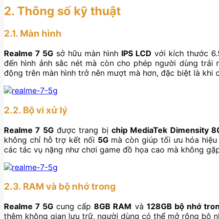
2. Thông số kỹ thuật
2.1. Màn hình
Realme 7 5G
sở hữu màn hình
IPS LCD
với kích thước 6.
đến hình ảnh sắc nét mà còn cho phép người dùng trải
động trên màn hình trở nên mượt mà hơn, đặc biệt là khi
2.2. Bộ vi xử lý
Realme 7 5G
được trang bị
chip MediaTek Dimensity 
không chỉ hỗ trợ kết nối
5G
mà còn giúp tối ưu hóa hiệu 
các tác vụ nặng như chơi game đồ họa cao mà không gặp p
2.3. RAM và bộ nhớ trong
Realme 7 5G
cung cấp
8GB RAM
và
128GB bộ nhớ tro
thêm không gian lưu trữ, người dùng có thể mở rộng bộ 