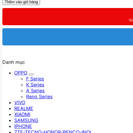
7
Thêm vào giỏ hàng
5G
8GB/128GB
số
Gi
lượng
Danh mục
OPPO
F Series
K Series
A Series
Reno Series
VIVO
REALME
XIAOMI
SAMSUNG
IPHONE
ZTE-TECNO-HONOR-BENCO-INOI