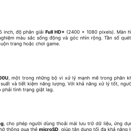
5 inch, độ phân giải
Full HD+
(2400 x 1080 pixels). Màn h
 nghiệm màu sắc sống động và góc nhìn rộng. Tần số qué
 cuộn trang hoặc chơi game.
800U
, một trong những bộ vi xử lý mạnh mẽ trong phân k
suất và tiết kiệm năng lượng. Với khả năng xử lý tốt, ngư
hải tình trạng giật lag.
ng
, cho phép người dùng thoải mái lưu trữ dữ liệu, ứng dụ
nhớ thông qua thẻ
microSD
, giúp tận dụng tối đa khả năng lư