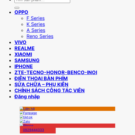
kiếm:
OPPO
F Series
K Series
A Series
Reno Series
VIVO
REALME
XIAOMI
SAMSUNG
IPHONE
ZTE-TECNO-HONOR-BENCO-INOI
ĐIỆN THOẠI BÀN PHÍM
SỬA CHỮA – PHỤ KIỆN
CHÍNH SÁCH CÔNG TÁC VIÊN
Đăng nhập
0929444333