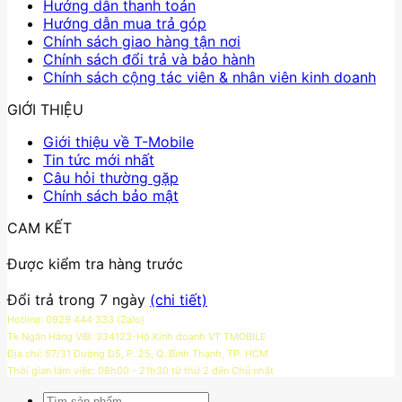
Hướng dẫn thanh toán
Hướng dẫn mua trả góp
Chính sách giao hàng tận nơi
Chính sách đổi trả và bảo hành
Chính sách cộng tác viên & nhân viên kinh doanh
GIỚI THIỆU
Giới thiệu về T-Mobile
Tin tức mới nhất
Câu hỏi thường gặp
Chính sách bảo mật
CAM KẾT
Được kiểm tra hàng trước
Đổi trả trong 7 ngày
(chi tiết)
Hotline: 0929 444 333 (Zalo)
Tk Ngân Hàng VIB: 334123-Hộ Kinh doanh VT TMOBILE
Địa chỉ: 57/31 Đường D5, P. 25, Q. Bình Thạnh, TP. HCM
Thời gian làm việc: 08h00 - 21h30 từ thứ 2 đến Chủ nhật
Tìm