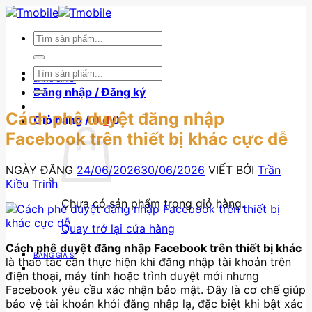
Skip
to
Tìm
content
kiếm:
Tìm
BẢNG GIÁ SỈ
kiếm:
Đăng nhập / Đăng ký
Cách phê duyệt đăng nhập
Giỏ hàng /
0
₫
0
Facebook trên thiết bị khác cực dễ
NGÀY ĐĂNG
24/06/2026
30/06/2026
VIẾT BỞI
Trần
Kiều Trinh
Chưa có sản phẩm trong giỏ hàng.
Quay trở lại cửa hàng
Cách phê duyệt đăng nhập Facebook trên thiết bị khác
BẢNG GIÁ SỈ
là thao tác cần thực hiện khi đăng nhập tài khoản trên
điện thoại, máy tính hoặc trình duyệt mới nhưng
Facebook yêu cầu xác nhận bảo mật. Đây là cơ chế giúp
bảo vệ tài khoản khỏi đăng nhập lạ, đặc biệt khi bật xác