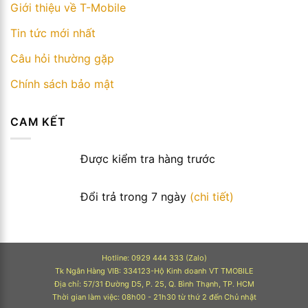
Giới thiệu về T-Mobile
Tin tức mới nhất
Câu hỏi thường gặp
Chính sách bảo mật
CAM KẾT
Được kiểm tra hàng trước
Đổi trả trong 7 ngày
(chi tiết)
Hotline: 0929 444 333 (Zalo)
Tk Ngân Hàng VIB: 334123-Hộ Kinh doanh VT TMOBILE
Địa chỉ: 57/31 Đường D5, P. 25, Q. Bình Thạnh, TP. HCM
Thời gian làm việc: 08h00 - 21h30 từ thứ 2 đến Chủ nhật