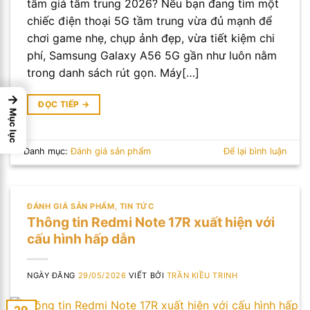
tầm giá tầm trung 2026? Nếu bạn đang tìm một
chiếc điện thoại 5G tầm trung vừa đủ mạnh để
chơi game nhẹ, chụp ảnh đẹp, vừa tiết kiệm chi
phí, Samsung Galaxy A56 5G gần như luôn nằm
trong danh sách rút gọn. Máy[…]
→
ĐỌC TIẾP
→
Mục lục
Danh mục:
Đánh giá sản phẩm
Để lại bình luận
ĐÁNH GIÁ SẢN PHẨM
,
TIN TỨC
Thông tin Redmi Note 17R xuất hiện với
cấu hình hấp dẫn
NGÀY ĐĂNG
29/05/2026
VIẾT BỞI
TRẦN KIỀU TRINH
29