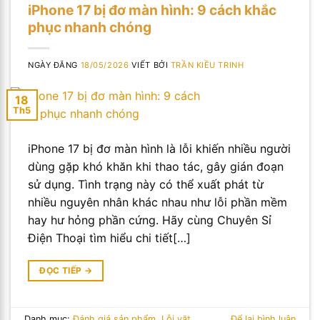
iPhone 17 bị đơ màn hình: 9 cách khắc
phục nhanh chóng
NGÀY ĐĂNG
18/05/2026
VIẾT BỞI
TRẦN KIỀU TRINH
18
Th5
iPhone 17 bị đơ màn hình là lỗi khiến nhiều người
dùng gặp khó khăn khi thao tác, gây gián đoạn
sử dụng. Tình trạng này có thể xuất phát từ
nhiều nguyên nhân khác nhau như lỗi phần mềm
hay hư hỏng phần cứng. Hãy cùng Chuyên Sỉ
Điện Thoại tìm hiểu chi tiết[…]
ĐỌC TIẾP
→
Danh mục:
Đánh giá sản phẩm
,
Lỗi vặt
Để lại bình luận