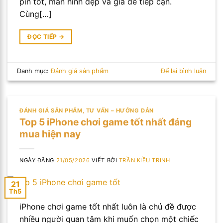
pin tốt, màn hình đẹp và giá dễ tiếp cận.
Cùng[…]
ĐỌC TIẾP
→
Danh mục:
Đánh giá sản phẩm
Để lại bình luận
ĐÁNH GIÁ SẢN PHẨM
,
TƯ VẤN – HƯỚNG DẪN
Top 5 iPhone chơi game tốt nhất đáng
mua hiện nay
NGÀY ĐĂNG
21/05/2026
VIẾT BỞI
TRẦN KIỀU TRINH
21
Th5
iPhone chơi game tốt nhất luôn là chủ đề được
nhiều người quan tâm khi muốn chọn một chiếc