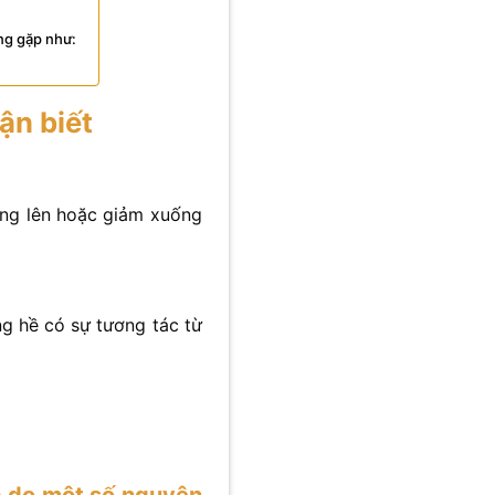
ng gặp như:
ận biết
ăng lên hoặc giảm xuống
ng hề có sự tương tác từ
a do một số nguyên