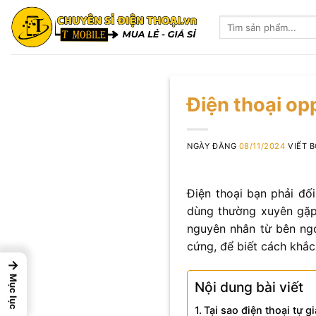
Skip
Tìm
to
kiếm:
content
Điện thoại op
NGÀY ĐĂNG
08/11/2024
VIẾT 
Điện thoại bạn phải đố
dùng thường xuyên gặp 
nguyên nhân từ bên ng
cứng, để biết cách khắc
→
Mục lục
Nội dung bài viết
Tại sao điện thoại tự 