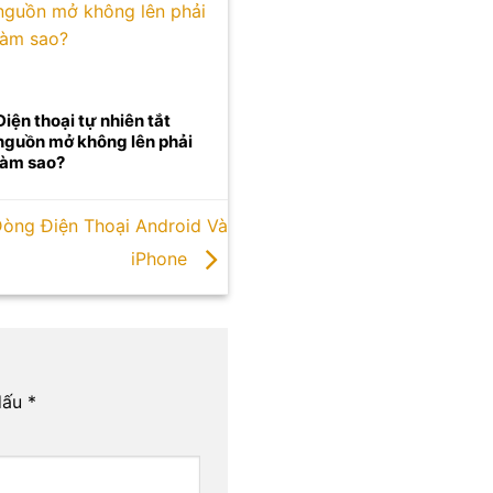
Điện thoại tự nhiên tắt
nguồn mở không lên phải
làm sao?
òng Điện Thoại Android Và
iPhone
dấu
*