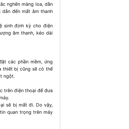
 tắc nghẽn màng loa, dẫn
ng dẫn đến mất âm thanh
ệ sinh định kỳ cho điện
 lượng âm thanh, kéo dài
i đặt các phần mềm, ứng
thiết bị cũng sẽ có thể
t ngột.
c trên điện thoại để đưa
 máy.
oại sẽ bị mất đi. Do vậy,
 tin quan trọng trên máy