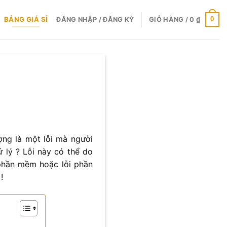
BẢNG GIÁ SỈ
0
ĐĂNG NHẬP / ĐĂNG KÝ
GIỎ HÀNG /
0
₫
ợng là một lỗi mà người
 lý ? Lỗi này có thể do
phần mềm hoặc lỗi phần
!