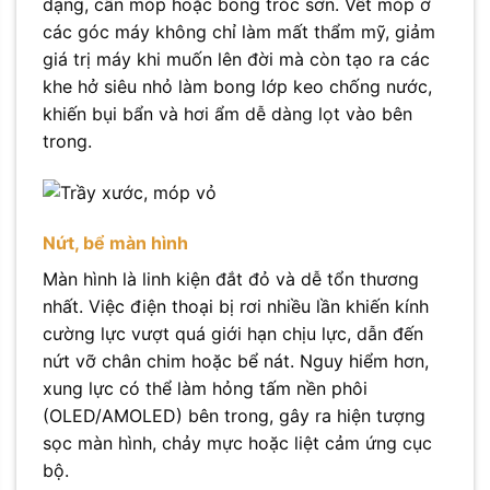
dạng, cấn móp hoặc bong tróc sơn. Vết móp ở
các góc máy không chỉ làm mất thẩm mỹ, giảm
giá trị máy khi muốn lên đời mà còn tạo ra các
khe hở siêu nhỏ làm bong lớp keo chống nước,
khiến bụi bẩn và hơi ẩm dễ dàng lọt vào bên
trong.
Nứt, bể màn hình
Màn hình là linh kiện đắt đỏ và dễ tổn thương
nhất. Việc điện thoại bị rơi nhiều lần khiến kính
cường lực vượt quá giới hạn chịu lực, dẫn đến
nứt vỡ chân chim hoặc bể nát. Nguy hiểm hơn,
xung lực có thể làm hỏng tấm nền phôi
(OLED/AMOLED) bên trong, gây ra hiện tượng
sọc màn hình, chảy mực hoặc liệt cảm ứng cục
bộ.