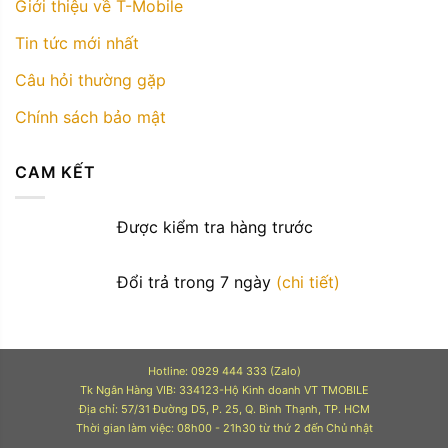
Giới thiệu về T-Mobile
Tin tức mới nhất
Câu hỏi thường gặp
Chính sách bảo mật
CAM KẾT
Được kiểm tra hàng trước
Đổi trả trong 7 ngày
(chi tiết)
Hotline: 0929 444 333 (Zalo)
Tk Ngân Hàng VIB: 334123-Hộ Kinh doanh VT TMOBILE
Địa chỉ: 57/31 Đường D5, P. 25, Q. Bình Thạnh, TP. HCM
Thời gian làm việc: 08h00 - 21h30 từ thứ 2 đến Chủ nhật