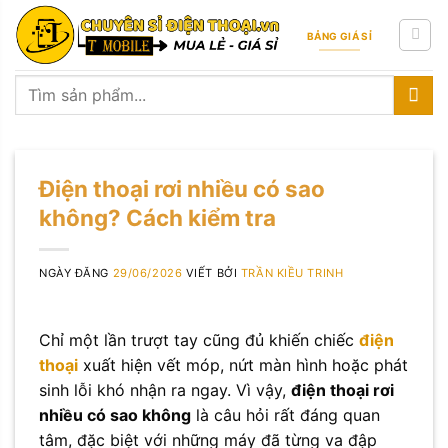
Skip
to
BẢNG GIÁ SỈ
content
Tìm
kiếm:
Điện thoại rơi nhiều có sao
không? Cách kiểm tra
NGÀY ĐĂNG
29/06/2026
VIẾT BỞI
TRẦN KIỀU TRINH
Chỉ một lần trượt tay cũng đủ khiến chiếc
điện
thoại
xuất hiện vết móp, nứt màn hình hoặc phát
sinh lỗi khó nhận ra ngay. Vì vậy,
điện thoại rơi
nhiều có sao không
là câu hỏi rất đáng quan
tâm, đặc biệt với những máy đã từng va đập