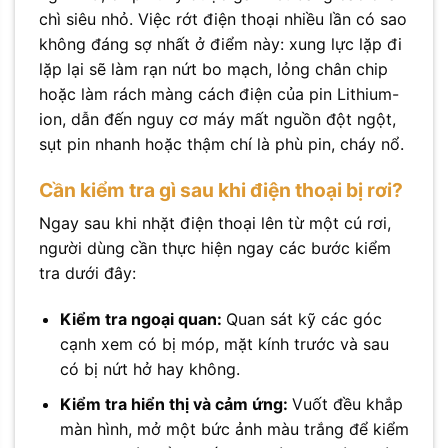
chì siêu nhỏ. Việc rớt điện thoại nhiều lần có sao
không đáng sợ nhất ở điểm này: xung lực lặp đi
lặp lại sẽ làm rạn nứt bo mạch, lỏng chân chip
hoặc làm rách màng cách điện của pin Lithium-
ion, dẫn đến nguy cơ máy mất nguồn đột ngột,
sụt pin nhanh hoặc thậm chí là phù pin, cháy nổ.
Cần kiểm tra gì sau khi điện thoại bị rơi?
Ngay sau khi nhặt điện thoại lên từ một cú rơi,
người dùng cần thực hiện ngay các bước kiểm
tra dưới đây:
Kiểm tra ngoại quan:
Quan sát kỹ các góc
cạnh xem có bị móp, mặt kính trước và sau
có bị nứt hở hay không.
Kiểm tra hiển thị và cảm ứng:
Vuốt đều khắp
màn hình, mở một bức ảnh màu trắng để kiểm