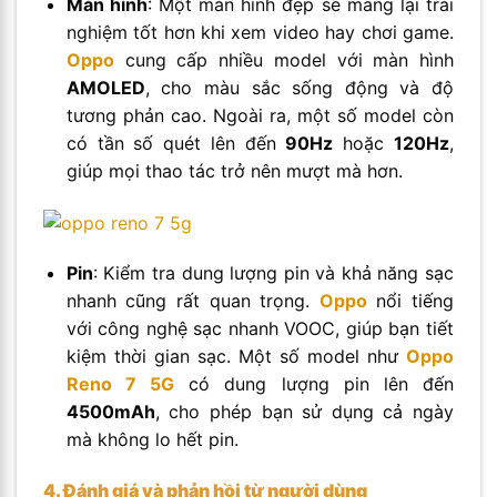
Màn hình
: Một màn hình đẹp sẽ mang lại trải
nghiệm tốt hơn khi xem video hay chơi game.
Oppo
cung cấp nhiều model với màn hình
AMOLED
, cho màu sắc sống động và độ
tương phản cao. Ngoài ra, một số model còn
có tần số quét lên đến
90Hz
hoặc
120Hz
,
giúp mọi thao tác trở nên mượt mà hơn.
Pin
: Kiểm tra dung lượng pin và khả năng sạc
nhanh cũng rất quan trọng.
Oppo
nổi tiếng
với công nghệ sạc nhanh VOOC, giúp bạn tiết
kiệm thời gian sạc. Một số model như
Oppo
Reno 7 5G
có dung lượng pin lên đến
4500mAh
, cho phép bạn sử dụng cả ngày
mà không lo hết pin.
4. Đánh giá và phản hồi từ người dùng