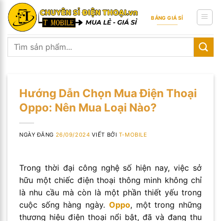
Skip
to
BẢNG GIÁ SỈ
content
Tìm
kiếm:
Hướng Dẫn Chọn Mua Điện Thoại
Oppo: Nên Mua Loại Nào?
NGÀY ĐĂNG
26/09/2024
VIẾT BỞI
T-MOBILE
Trong thời đại công nghệ số hiện nay, việc sở
hữu một chiếc điện thoại thông minh không chỉ
là nhu cầu mà còn là một phần thiết yếu trong
cuộc sống hàng ngày.
Oppo
, một trong những
thương hiệu điện thoại nổi bật, đã và đang thu