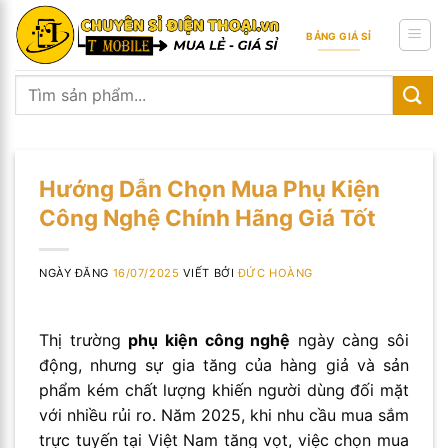
Skip
to
BẢNG GIÁ SỈ
content
Tìm
kiếm:
Hướng Dẫn Chọn Mua Phụ Kiện
Công Nghệ Chính Hãng Giá Tốt
NGÀY ĐĂNG
16/07/2025
VIẾT BỞI
ĐỨC HOÀNG
Thị trường
phụ kiện công nghệ
ngày càng sôi
động, nhưng sự gia tăng của hàng giả và sản
phẩm kém chất lượng khiến người dùng đối mặt
với nhiều rủi ro. Năm 2025, khi nhu cầu mua sắm
trực tuyến tại Việt Nam tăng vọt, việc chọn mua