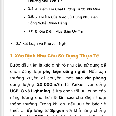
Thương Mại Điện Tử
4. Kiểm Tra Chất Lượng Trước Khi Mua
5. Lợi Ích Của Việc Sử Dụng Phụ Kiện
Công Nghệ Chính Hãng
6. Địa Điểm Mua Sắm Uy Tín
Kết Luận và Khuyến Nghị
1. Xác Định Nhu Cầu Sử Dụng Thực Tế
Bước đầu tiên là xác định rõ nhu cầu sử dụng để
chọn đúng loại
phụ kiện công nghệ
. Nếu bạn
thường xuyên di chuyển, một
sạc dự phòng
dung lượng
20.000mAh
từ
Anker
với cổng
USB-C
và
Lightning
là lựa chọn tối ưu, cung cấp
năng lượng cho hơn
5 lần sạc
cho điện thoại
thông thường. Trong khi đó, nếu ưu tiên bảo vệ
thiết bị,
ốp lưng
từ
Spigen
với khả năng chống