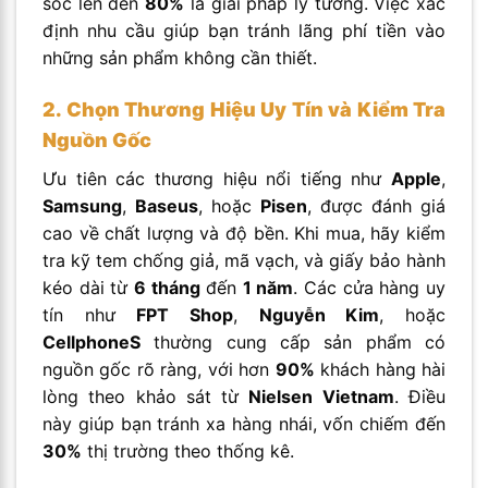
sốc lên đến
80%
là giải pháp lý tưởng. Việc xác
định nhu cầu giúp bạn tránh lãng phí tiền vào
những sản phẩm không cần thiết.
2. Chọn Thương Hiệu Uy Tín và Kiểm Tra
Nguồn Gốc
Ưu tiên các thương hiệu nổi tiếng như
Apple
,
Samsung
,
Baseus
, hoặc
Pisen
, được đánh giá
cao về chất lượng và độ bền. Khi mua, hãy kiểm
tra kỹ tem chống giả, mã vạch, và giấy bảo hành
kéo dài từ
6 tháng
đến
1 năm
. Các cửa hàng uy
tín như
FPT Shop
,
Nguyễn Kim
, hoặc
CellphoneS
thường cung cấp sản phẩm có
nguồn gốc rõ ràng, với hơn
90%
khách hàng hài
lòng theo khảo sát từ
Nielsen Vietnam
. Điều
này giúp bạn tránh xa hàng nhái, vốn chiếm đến
30%
thị trường theo thống kê.