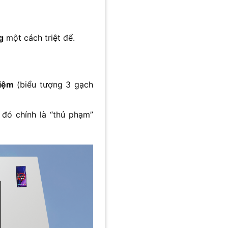
g
một cách triệt để.
hiệm
(biểu tượng 3 gạch
 đó chính là “thủ phạm”