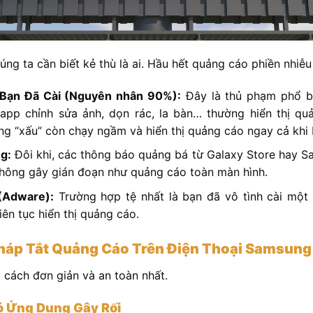
úng ta cần biết kẻ thù là ai. Hầu hết quảng cáo phiền nhiễu
Bạn Đã Cài (Nguyên nhân 90%):
Đây là thủ phạm phổ b
app chỉnh sửa ảnh, dọn rác, la bàn… thường hiển thị qu
ng “xấu” còn chạy ngầm và hiển thị quảng cáo ngay cả khi
g:
Đôi khi, các thông báo quảng bá từ Galaxy Store hay S
không gây gián đoạn như quảng cáo toàn màn hình.
(Adware):
Trường hợp tệ nhất là bạn đã vô tình cài mộ
liên tục hiển thị quảng cáo.
Pháp Tắt Quảng Cáo Trên Điện Thoại Samsung
 cách đơn giản và an toàn nhất.
ỏ Ứng Dụng Gây Rối