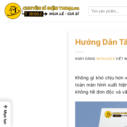
Skip
Tìm
to
kiếm:
content
Hướng Dẫn Tắ
NGÀY ĐĂNG
16/10/2025
VIẾT 
Không gì khó chịu hơn 
toàn màn hình xuất hiệ
không hề đơn độc và vấ
→
Mục lục