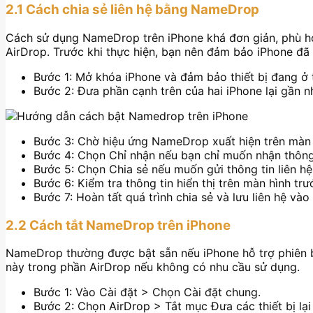
2.1 Cách chia sẻ liên hệ bằng NameDrop
Cách sử dụng NameDrop trên iPhone khá đơn giản, phù hợ
AirDrop. Trước khi thực hiện, bạn nên đảm bảo iPhone đã 
Bước 1: Mở khóa iPhone và đảm bảo thiết bị đang ở 
Bước 2: Đưa phần cạnh trên của hai iPhone lại gần n
Bước 3: Chờ hiệu ứng NameDrop xuất hiện trên màn hì
Bước 4: Chọn Chỉ nhận nếu bạn chỉ muốn nhận thông t
Bước 5: Chọn Chia sẻ nếu muốn gửi thông tin liên hệ
Bước 6: Kiểm tra thông tin hiển thị trên màn hình trư
Bước 7: Hoàn tất quá trình chia sẻ và lưu liên hệ và
2.2 Cách tắt NameDrop trên iPhone
NameDrop thường được bật sẵn nếu iPhone hỗ trợ phiên bả
này trong phần AirDrop nếu không có nhu cầu sử dụng.
Bước 1: Vào Cài đặt > Chọn Cài đặt chung.
Bước 2: Chọn AirDrop > Tắt mục Đưa các thiết bị lại