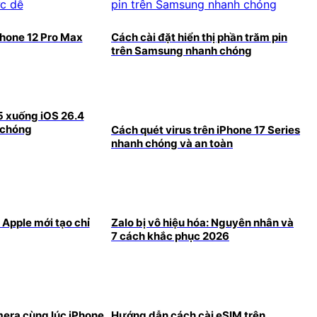
Phone 12 Pro Max
Cách cài đặt hiển thị phần trăm pin
trên Samsung nhanh chóng
5 xuống iOS 26.4
 chóng
Cách quét virus trên iPhone 17 Series
nhanh chóng và an toàn
 Apple mới tạo chỉ
Zalo bị vô hiệu hóa: Nguyên nhân và
7 cách khắc phục 2026
era cùng lúc iPhone
Hướng dẫn cách cài eSIM trên