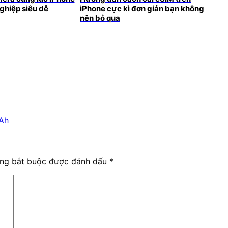
ghiệp siêu dễ
iPhone cực kì đơn giản bạn không
nên bỏ qua
mAh
ờng bắt buộc được đánh dấu
*