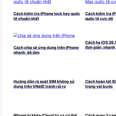
Cách kiểm tra iPhone lock hay quốc
Cách kiểm tra i
tế chuẩn nhất
quốc tế cực dễ
Cách hạ iOS 26.
đơn giản, nhanh
Cách chia sẻ ứng dụng trên iPhone
nhanh, dễ làm
Hướng dẫn rà soát SIM không sử
Cách hoàn tất ID
dụng trên VNeID tránh rủi ro
trong vài bước
iPhone bị khóa iCloud từ xa có thể
Cách quay 2 cam