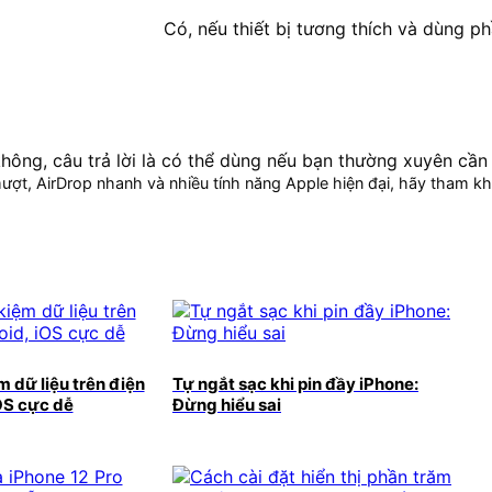
Có, nếu thiết bị tương thích và dùng 
hông, câu trả lời là có thể dùng nếu bạn thường xuyên cần t
ợt, AirDrop nhanh và nhiều tính năng Apple hiện đại, hãy tham k
m dữ liệu trên điện
Tự ngắt sạc khi pin đầy iPhone:
OS cực dễ
Đừng hiểu sai