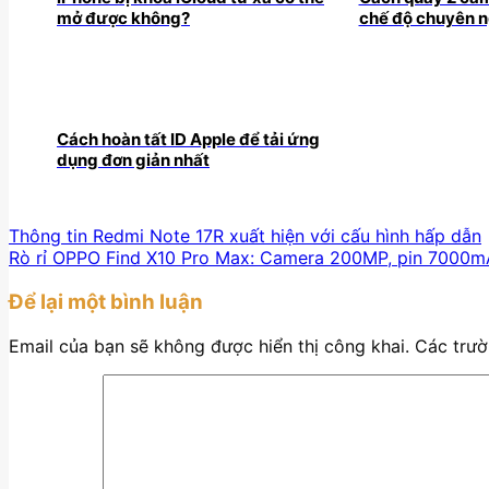
mở được không?
chế độ chuyên n
Cách hoàn tất ID Apple để tải ứng
dụng đơn giản nhất
Thông tin Redmi Note 17R xuất hiện với cấu hình hấp dẫn
Rò rỉ OPPO Find X10 Pro Max: Camera 200MP, pin 7000
Để lại một bình luận
Email của bạn sẽ không được hiển thị công khai.
Các trư