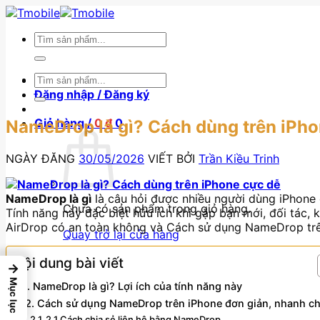
Skip
to
Tìm
content
kiếm:
Tìm
BẢNG GIÁ SỈ
kiếm:
Đăng nhập / Đăng ký
Giỏ hàng /
0
₫
0
NameDrop là gì? Cách dùng trên iPho
NGÀY ĐĂNG
30/05/2026
VIẾT BỞI
Trần Kiều Trinh
NameDrop là gì
là câu hỏi được nhiều người dùng iPhone 
Chưa có sản phẩm trong giỏ hàng.
Tính năng này đặc biệt hữu ích khi gặp bạn mới, đối tá
AirDrop có an toàn không và Cách sử dụng NameDrop trên 
Quay trở lại cửa hàng
BẢNG GIÁ SỈ
Nội dung bài viết
→
Mục lục
1. NameDrop là gì? Lợi ích của tính năng này
2. Cách sử dụng NameDrop trên iPhone đơn giản, nhanh c
2.1 Cách chia sẻ liên hệ bằng NameDrop