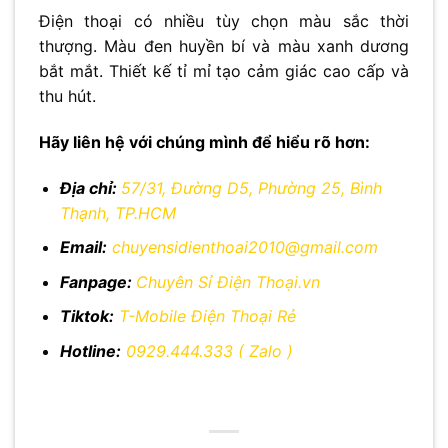
Điện thoại có nhiều tùy chọn màu sắc thời
thượng. Màu đen huyền bí và màu xanh dương
bắt mắt. Thiết kế tỉ mỉ tạo cảm giác cao cấp và
thu hút.
Hãy liên hệ với chúng mình để hiểu rõ hơn:
Địa chỉ:
57/31, Đường D5, Phường 25, Bình
Thạnh, TP.HCM
Email:
chuyensidienthoai2010@gmail.com
Fanpage:
Chuyên Sỉ Điện Thoại.vn
Tiktok:
T-Mobile Điện Thoại Rẻ
Hotline:
0929.444.333
( Zalo )