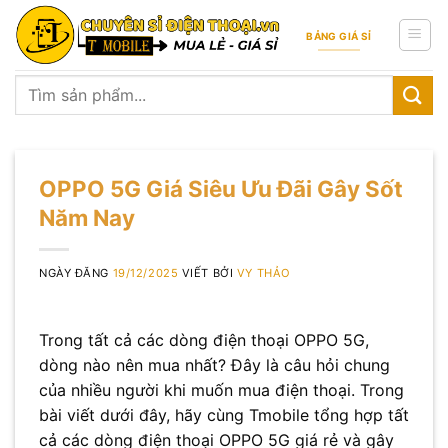
Skip
to
BẢNG GIÁ SỈ
content
Tìm
kiếm:
OPPO 5G Giá Siêu Ưu Đãi Gây Sốt
Năm Nay
NGÀY ĐĂNG
19/12/2025
VIẾT BỞI
VY THẢO
Trong tất cả các dòng điện thoại OPPO 5G,
dòng nào nên mua nhất? Đây là câu hỏi chung
của nhiều người khi muốn mua điện thoại. Trong
bài viết dưới đây, hãy cùng Tmobile tổng hợp tất
cả các dòng điện thoại OPPO 5G giá rẻ và gây