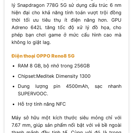
lý Snapdragon 778G 5G sử dụng cấu trúc 6 nm
hiện đại cho khả năng tính toán vượt trội đồng
thời tối ưu tiêu thụ ít điện năng hơn. GPU
Adreno 642L tăng tốc độ xử lý đồ họa, cho
phép bạn chơi game ở mức cấu hình cao mà
không lo giật lag.
Điện thoại OPPO Reno8 5G
RAM 8 GB, bộ nhớ trong 256GB
Chipset:Meditek Dimensity 1300
Dung lượng pin 4500mAh, sạc nhanh
SUPERVOOC.
Hỗ trợ tính năng NFC
Máy sở hữu một kích thước siêu mỏng chỉ với
7.67 mm, giúp sản phẩm nổi bật với vẻ bề ngoài
thanh mảnh đầy tinh tế. Cùng với đó là trọng