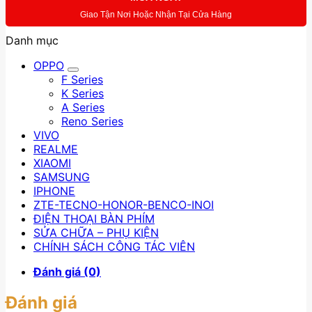
số
Giao Tận Nơi Hoặc Nhận Tại Cửa Hàng
lượng
Danh mục
OPPO
F Series
K Series
A Series
Reno Series
VIVO
REALME
XIAOMI
SAMSUNG
IPHONE
ZTE-TECNO-HONOR-BENCO-INOI
ĐIỆN THOẠI BÀN PHÍM
SỬA CHỮA – PHỤ KIỆN
CHÍNH SÁCH CÔNG TÁC VIÊN
Đánh giá (0)
Đánh giá