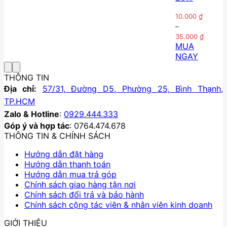
biến
nhiều
tùy
này
thể.
biến
chọn
có
10.000
₫
Các
thể.
có
nhiều
–
tùy
Các
thể
biến
Khoảng
35.000
₫
giá:
chọn
tùy
được
thể.
MUA
từ
có
chọn
chọn
Các
NGAY
10.000
thể
có
trên
Sản
tùy
đến
được
thể
trang
phẩm
chọn
35.000
THÔNG TIN
chọn
được
sản
này
có
Địa chỉ:
57/31, Đường D5, Phường 25, Bình Thạnh,
trên
chọn
phẩm
có
thể
TP.HCM
trang
trên
nhiều
được
Zalo & Hotline
:
0929.444.333
sản
trang
biến
chọn
Góp ý và hợp tác
: 0764.474.678
phẩm
sản
thể.
trên
THÔNG TIN & CHÍNH SÁCH
phẩm
Các
trang
tùy
sản
Hướng dẫn đặt hàng
chọn
phẩm
Hướng dẫn thanh toán
có
Hướng dẫn mua trả góp
thể
Chính sách giao hàng tận nơi
được
Chính sách đổi trả và bảo hành
chọn
Chính sách cộng tác viên & nhân viên kinh doanh
trên
trang
GIỚI THIỆU