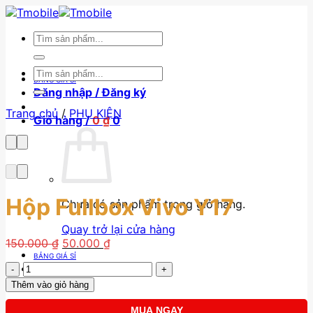
Skip
to
Tìm
content
kiếm:
Tìm
BẢNG GIÁ SỈ
kiếm:
Đăng nhập / Đăng ký
Trang chủ
/
PHỤ KIỆN
Giỏ hàng /
0
₫
0
Hộp Fullbox Vivo Y17
Chưa có sản phẩm trong giỏ hàng.
Quay trở lại cửa hàng
Giá
Giá
150.000
₫
50.000
₫
gốc
hiện
BẢNG GIÁ SỈ
Hộp
là:
tại
Fullbox
150.000 ₫.
là:
Thêm vào giỏ hàng
Vivo
50.000 ₫.
Y17
MUA NGAY