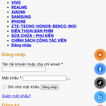
VIVO
REALME
XIAOMI
SAMSUNG
IPHONE
ZTE-TECNO-HONOR-BENCO-INOI
ĐIỆN THOẠI BÀN PHÍM
SỬA CHỮA – PHỤ KIỆN
CHÍNH SÁCH CÔNG TÁC VIÊN
Đăng nhập
Đăng nhập
Tên tài khoản hoặc địa chỉ email
*
Mật khẩu
*
Ghi nhớ mật khẩu
Đăng nhập
Quên mật khẩu?
Đăng ký