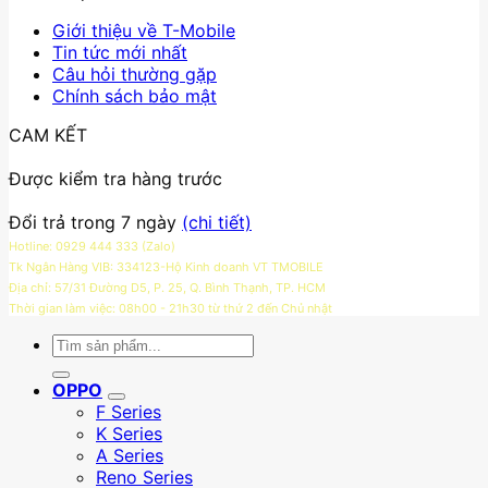
sản
phẩm
Giới thiệu về T-Mobile
Tin tức mới nhất
Câu hỏi thường gặp
Chính sách bảo mật
CAM KẾT
Được kiểm tra hàng trước
Đổi trả trong 7 ngày
(chi tiết)
Hotline: 0929 444 333 (Zalo)
Tk Ngân Hàng VIB: 334123-Hộ Kinh doanh VT TMOBILE
Địa chỉ: 57/31 Đường D5, P. 25, Q. Bình Thạnh, TP. HCM
Thời gian làm việc: 08h00 - 21h30 từ thứ 2 đến Chủ nhật
Tìm
kiếm:
OPPO
F Series
K Series
A Series
Reno Series