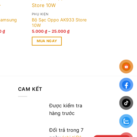
PHỤ KIỆN
Samsung
Bộ Sạc Oppo AK933 Store
10W
Giá
Khoảng
0
₫
5.000
₫
–
25.000
₫
hiện
giá:
tại
từ
MUA NGAY
 ₫.
là:
5.000 ₫
30.000 ₫.
đến
Sản
25.000 ₫
phẩm
này
có
nhiều
biến
CAM KẾT
thể.
Các
tùy
Được kiểm tra
chọn
hàng trước
có
thể
Đổi trả trong 7
được