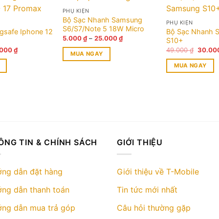
PHỤ KIỆN
Bộ Sạc Nhanh Samsung
PHỤ KIỆN
S6/S7/Note 5 18W Micro
gsafe Iphone 12
Bộ Sạc Nhanh 
Khoảng
5.000
₫
–
25.000
₫
S10+
giá:
Giá
Giá
.000
₫
49.000
₫
30.00
từ
MUA NGAY
c
hiện
gốc
5.000 ₫
tại
là:
đến
MUA NGAY
Sản
000 ₫.
là:
49.000
25.000 ₫
15.000 ₫.
phẩm
này
có
nhiều
biến
thể.
ÔNG TIN & CHÍNH SÁCH
GIỚI THIỆU
Các
tùy
chọn
ng dẫn đặt hàng
Giới thiệu về T-Mobile
có
ng dẫn thanh toán
Tin tức mới nhất
thể
được
ng dẫn mua trả góp
Câu hỏi thường gặp
chọn