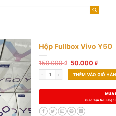
Hộp Fullbox Vivo Y50
Giá
Giá
150.000
50.000
₫
₫
gốc
hiện
Hộp Fullbox Vivo Y50 số lượng
là:
tại
THÊM VÀO GIỎ HÀ
150.000 ₫.
là:
50.00
MUA 
Giao Tận Nơi Hoặc