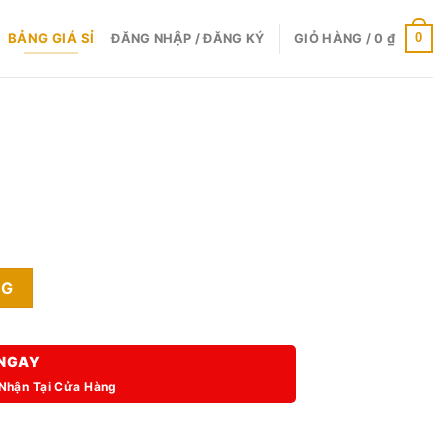
BẢNG GIÁ SỈ
0
ĐĂNG NHẬP / ĐĂNG KÝ
GIỎ HÀNG /
0
₫
NG
0 ₫.
NGAY
 Nhận Tại Cửa Hàng