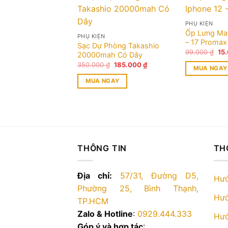
PHỤ KIỆN
 bluetooth AirPods
Ốp Lưng Ma
PHỤ KIỆN
n
– 17 Promax
Sạc Dự Phòng Takashio
Giá
Giá
Giá
₫
85.000
₫
99.000
₫
15
20000mah Có Dây
gốc
hiện
gố
Giá
Giá
là:
tại
350.000
₫
185.000
₫
là:
GAY
MUA NGAY
gốc
hiện
240.000 ₫.
là:
99.
là:
tại
85.000 ₫.
MUA NGAY
350.000 ₫.
là:
185.000 ₫.
THÔNG TIN
TH
Địa chỉ:
57/31, Đường D5,
Hướ
Phường 25, Bình Thạnh,
Hướ
TP.HCM
Zalo & Hotline
:
0929.444.333
Hướ
Góp ý và hợp tác
: