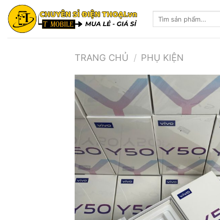
Skip
Tìm
to
kiếm:
content
TRANG CHỦ
/
PHỤ KIỆN