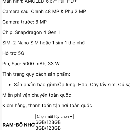
Màn hình: AMOLED
6.67″
Full HD+
đến
3.300.000 ₫
Camera sau: Chính 48 MP & Phụ 2 MP
Camera trước: 8
MP
Chip:
Snapdragon 4 Gen 1
SIM:
2 Nano SIM hoặc 1 sim 1 thẻ nhớ
Hỗ trợ 5G
Pin, Sạc: 50
00 mAh, 33
W
Tình trạng quy cách sản phẩm:
Sản phẩm bao gồm:Ốp lưng, Hộp, Cây lấy sim, Củ sạ
Miễn phí vận chuyển toàn quốc
Kiểm hàng, thanh toán tận nơi toàn quốc
6GB/128GB
RAM-BỘ NHỚ
8GB/128GB