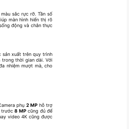
 màu sắc rực rỡ. Tần số
iúp màn hình hiển thị rõ
 sống động và chân thực
sản xuất trên quy trình
trong thời gian dài. Với
 đa nhiệm mượt mà, cho
. Camera phụ
2 MP
hỗ trợ
a trước
8 MP
cũng đủ để
quay video 4K cũng được