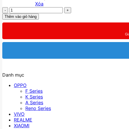
Xóa
Redmi
Note
Thêm vào giỏ hàng
12
5G
FullBox
Gi
số
lượng
Danh mục
OPPO
F Series
K Series
A Series
Reno Series
VIVO
REALME
XIAOMI