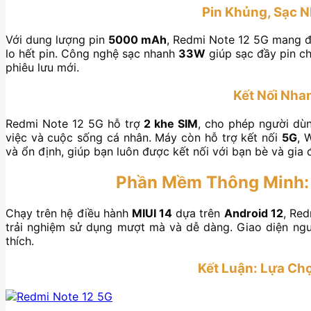
Pin Khủng, Sạc 
Với dung lượng pin
5000 mAh
, Redmi Note 12 5G mang đế
lo hết pin. Công nghệ sạc nhanh
33W
giúp sạc đầy pin c
phiêu lưu mới.
Kết Nối Nha
Redmi Note 12 5G hỗ trợ
2 khe SIM
, cho phép người dùn
việc và cuộc sống cá nhân. Máy còn hỗ trợ kết nối
5G
, 
và ổn định, giúp bạn luôn được kết nối với bạn bè và gia 
Phần Mềm Thông Minh: G
Chạy trên hệ điều hành
MIUI 14
dựa trên
Android 12
, Red
trải nghiệm sử dụng mượt mà và dễ dàng. Giao diện ngư
thích.
Kết Luận: Lựa Ch