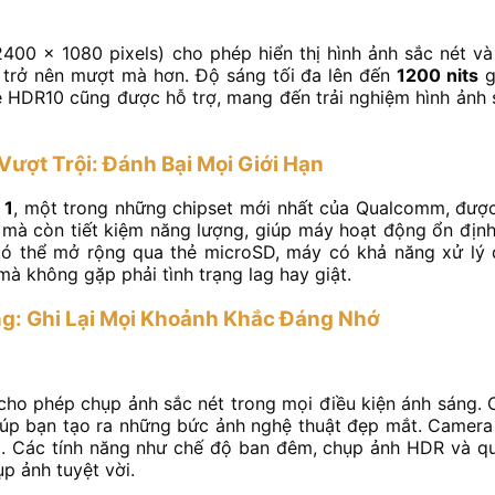
400 x 1080 pixels) cho phép hiển thị hình ảnh sắc nét và
 trở nên mượt mà hơn. Độ sáng tối đa lên đến
1200 nits
g
hệ HDR10 cũng được hỗ trợ, mang đến trải nghiệm hình ảnh
Vượt Trội: Đánh Bại Mọi Giới Hạn
 1
, một trong những chipset mới nhất của Qualcomm, được 
mà còn tiết kiệm năng lượng, giúp máy hoạt động ổn định 
ó thể mở rộng qua thẻ microSD, máy có khả năng xử lý
 không gặp phải tình trạng lag hay giật.
: Ghi Lại Mọi Khoảnh Khắc Đáng Nhớ
 cho phép chụp ảnh sắc nét trong mọi điều kiện ánh sáng
iúp bạn tạo ra những bức ảnh nghệ thuật đẹp mắt. Camer
ao. Các tính năng như chế độ ban đêm, chụp ảnh HDR và 
p ảnh tuyệt vời.