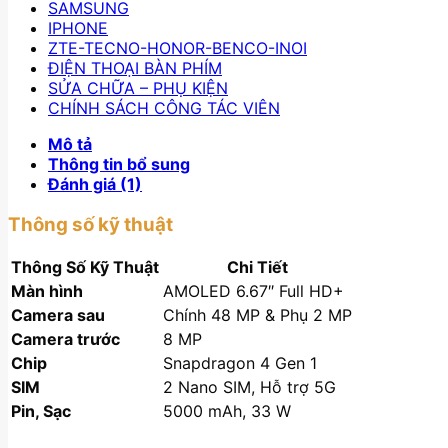
SAMSUNG
IPHONE
ZTE-TECNO-HONOR-BENCO-INOI
ĐIỆN THOẠI BÀN PHÍM
SỬA CHỮA – PHỤ KIỆN
CHÍNH SÁCH CÔNG TÁC VIÊN
Mô tả
Thông tin bổ sung
Đánh giá (1)
Thông số kỹ thuật
Thông Số Kỹ Thuật
Chi Tiết
Màn hình
AMOLED 6.67″ Full HD+
Camera sau
Chính 48 MP & Phụ 2 MP
Camera trước
8 MP
Chip
Snapdragon 4 Gen 1
SIM
2 Nano SIM, Hỗ trợ 5G
Pin, Sạc
5000 mAh, 33 W