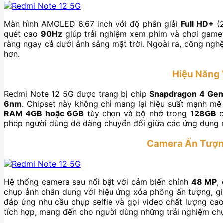
Màn hình AMOLED 6.67 inch với độ phân giải
Full HD+
(2
quét cao
90Hz
giúp trải nghiệm xem phim và chơi game
ràng ngay cả dưới ánh sáng mặt trời. Ngoài ra, công ng
hơn.
Hiệu Năng 
Redmi Note 12 5G được trang bị chip
Snapdragon 4 Gen
6nm
. Chipset này không chỉ mang lại hiệu suất mạnh mẽ 
RAM 4GB hoặc 6GB
tùy chọn và bộ nhớ trong
128GB
c
phép người dùng dễ dàng chuyển đổi giữa các ứng dụng mà
Camera Ấn Tượng
Hệ thống camera sau nổi bật với cảm biến chính
48 MP
,
chụp ảnh chân dung với hiệu ứng xóa phông ấn tượng, g
đáp ứng nhu cầu chụp selfie và gọi video chất lượng c
tích hợp, mang đến cho người dùng những trải nghiệm chụ