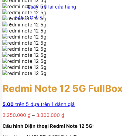
Quay trở lại cửa hàng
BẢNG GIÁ SỈ
Redmi Note 12 5G FullBox
5.00
trên 5 dựa trên
1
đánh giá
Khoảng
3.250.000
₫
–
3.300.000
₫
giá:
Cấu hình Điện thoại Redmi Note 12 5G:
từ
3.250.000 ₫