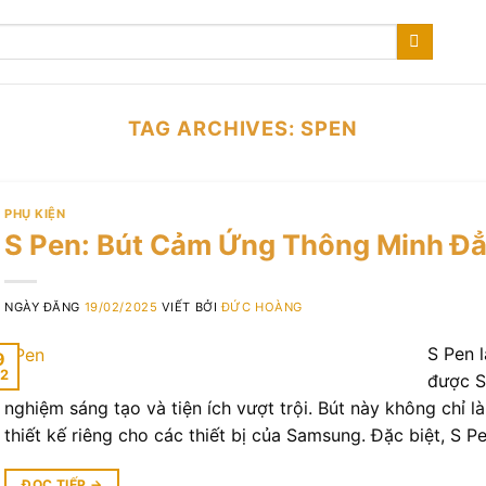
TAG ARCHIVES:
SPEN
PHỤ KIỆN
S Pen: Bút Cảm Ứng Thông Minh Đ
NGÀY ĐĂNG
19/02/2025
VIẾT BỞI
ĐỨC HOÀNG
S Pen 
9
2
được S
nghiệm sáng tạo và tiện ích vượt trội. Bút này không chỉ 
thiết kế riêng cho các thiết bị của Samsung. Đặc biệt, S 
ĐỌC TIẾP
→