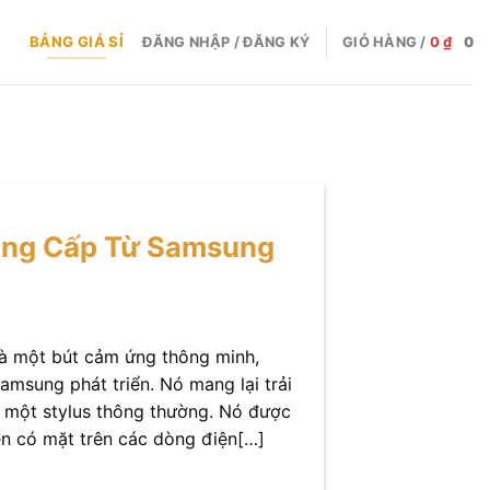
BẢNG GIÁ SỈ
ĐĂNG NHẬP / ĐĂNG KÝ
GIỎ HÀNG /
0
₫
0
ẳng Cấp Từ Samsung
là một bút cảm ứng thông minh,
amsung phát triển. Nó mang lại trải
là một stylus thông thường. Nó được
Pen có mặt trên các dòng điện[…]