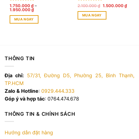
Giá
Giá
trang
Được xếp
1.750.000
₫
–
Được xếp
2.100.000
₫
1.500.000
₫
Khoảng
gốc
hiện
1.950.000
₫
hạng
5.00
hạng
5.00
sản
giá:
là:
tại
MUA NGAY
5 sao
5 sao
từ
2.100.000 ₫.
là:
phẩm
MUA NGAY
1.750.000 ₫
1.500.
đến
Sản
1.950.000 ₫
phẩm
này
có
nhiều
THÔNG TIN
biến
thể.
Các
Địa chỉ:
57/31, Đường D5, Phường 25, Bình Thạnh,
tùy
TP.HCM
chọn
Zalo & Hotline
:
0929.444.333
có
Góp ý và hợp tác
: 0764.474.678
thể
được
chọn
THÔNG TIN & CHÍNH SÁCH
trên
trang
sản
Hướng dẫn đặt hàng
phẩm