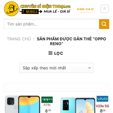
Skip
to
BẢNG GIÁ SỈ
content
Tìm
kiếm:
TRANG CHỦ
/
SẢN PHẨM ĐƯỢC GẮN THẺ “OPPO
RENO”
LỌC