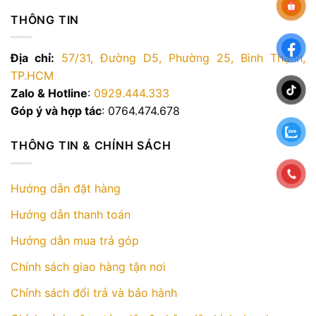
được
chọn
THÔNG TIN
trên
trang
Địa chỉ:
57/31, Đường D5, Phường 25, Bình Thạnh,
sản
TP.HCM
phẩm
Zalo & Hotline
:
0929.444.333
Góp ý và hợp tác
: 0764.474.678
THÔNG TIN & CHÍNH SÁCH
Hướng dẫn đặt hàng
Hướng dẫn thanh toán
Hướng dẫn mua trả góp
Chính sách giao hàng tận nơi
Chính sách đổi trả và bảo hành