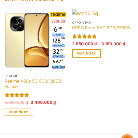
OPPO-VIVO
OPPO Reno 6 5G 8GB/256GB
Khoản
Được xếp
2.850.000
₫
–
3.150.000
₫
giá:
hạng
5.00
từ
MUA NGAY
5 sao
2.850.
đến
Sản
3.150.
phẩm
này
REALME
có
Realme V60s 5G 6GB/128GB
Fullbox
nhiều
biến
thể.
Giá
Giá
Được xếp
4.000.000
₫
3.400.000
₫
Các
gốc
hiện
hạng
5.00
là:
tại
MUA NGAY
5 sao
tùy
4.000.000 ₫.
là:
3.400.000 ₫.
chọn
có
thể