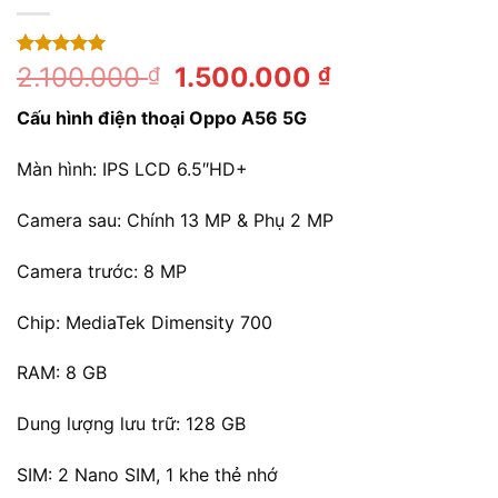
5.00
1
trên 5
Giá
Giá
2.100.000
1.500.000
₫
₫
dựa trên
gốc
hiện
đánh giá
Cấu hình điện thoại Oppo A56 5G
là:
tại
2.100.000 ₫.
là:
Màn hình: IPS LCD 6.5″HD+
1.500.000 ₫.
Camera sau: Chính 13 MP & Phụ 2 MP
Camera trước: 8 MP
Chip: MediaTek Dimensity 700
RAM: 8 GB
Dung lượng lưu trữ: 128 GB
SIM: 2 Nano SIM, 1 khe thẻ nhớ